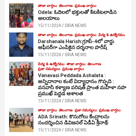
తాజా వార్తలు
తెలంగాణ
ప్రముఖ వార్తలు
Odela: ఓదెల‌లో భక్తులతో కిటకిటలాడిన
ఆల‌యాలు
15/11/2024
SIRA NEWS
తాజా వార్తలు
తెలంగాణ
ప్రముఖ వార్తలు
విద్య & ఉద్యోగము
Darshanala Harish:గ్రూప్-4లో వార్డు
ఆఫీసర్‌గా ఎంపికైన దర్శనాల హరీష్
15/11/2024
SIRA NEWS
విద్య & ఉద్యోగము
తాజా వార్తలు
తెలంగాణ
ప్రజా సమస్యలు
ప్రముఖ వార్తలు
Vanavasi Peddada Ashalata :
అన్నిదానాల కంటే విద్యాధానం గొప్పది :
వనవాసి కళ్యాణ పరిషత్ ప్రాంత మహిళా సహ
ప్రముఖ్ పెద్దడ ఆశాలత
15/11/2024
SIRA NEWS
తాజా వార్తలు
తెలంగాణ
ప్రజా సమస్యలు
ప్రముఖ వార్తలు
ADA Srinath: కొనుగోలు కేంద్రాల‌ను
సంద‌ర్శించిన డివిజనల్ ఏడీఏ శ్రీనాథ్
15/11/2024
SIRA NEWS