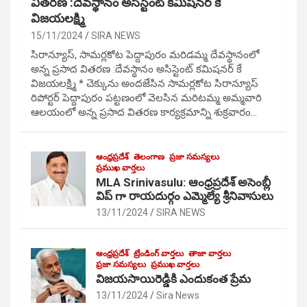
వితరణ :దేవస్థానం అసిస్టెంట్ కమిషనర్ కే
విజయలక్ష్మి
15/11/2024
SIRA NEWS
సిరాన్యూస్, సామర్లకోట పెద్దాపురం మరిడమ్మ దేవస్థానంలో
అన్న ప్రసాద వితరణ :దేవస్థానం అసిస్టెంట్ కమిషనర్ కే
విజయలక్ష్మి * చెక్కును అందజేసిన సామర్లకోట సిరాన్యూస్
రిపోర్టర్ పెద్దాపురం పట్టణంలో వెలసిన మరిటమ్మ అమ్మవారి
ఆలయంలో అన్న ప్రసాద వితరణ కార్యక్రమాన్ని శుక్రవారం…
ఆంధ్రప్రదేశ్
తెలంగాణ
ప్రజా సమస్యలు
ప్రముఖ వార్తలు
MLA Srinivasulu: ఆంధ్రప్రదేశ్ అసెంబ్లీ
విప్ గా రాయదుర్గం ఎమ్మెల్యే శ్రీనివాసులు
13/11/2024
SIRA NEWS
ఆంధ్రప్రదేశ్
ట్రేండింగ్ వార్తలు
తాజా వార్తలు
ప్రజా సమస్యలు
ప్రముఖ వార్తలు
విజయసాయిరెడ్డికి ఎందుకంత ప్రేమ
13/11/2024
Sira News