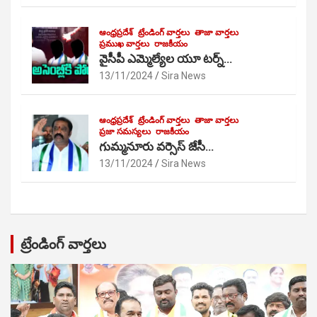
ఆంధ్రప్రదేశ్
ట్రేండింగ్ వార్తలు
తాజా వార్తలు
ప్రముఖ వార్తలు
రాజకీయం
వైసీపీ ఎమ్మెల్యేల యూ టర్న్…
13/11/2024
Sira News
ఆంధ్రప్రదేశ్
ట్రేండింగ్ వార్తలు
తాజా వార్తలు
ప్రజా సమస్యలు
రాజకీయం
గుమ్మనూరు వర్సెస్ జేసీ…
13/11/2024
Sira News
ట్రేండింగ్ వార్తలు