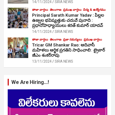
14/11/2024
SIRA NEWS
తాజా వార్తలు
తెలంగాణ
ప్రముఖ వార్తలు
విద్య & ఉద్యోగము
Principal Sarath Kumar Yadav : పిల్లల
ఉజ్వల భవిష్యత్తుకు చదువే పునాది :
ప్రధానోపాధ్యాయులు శరత్ కుమార్ యాదవ్
14/11/2024
SIRA NEWS
తాజా వార్తలు
తెలంగాణ
ప్రజా సమస్యలు
ప్రముఖ వార్తలు
Tricar GM Shankar Rao: ఆదివాసీ
మహిళలు ఆర్థిక ప్రగతిని సాధించాలి: ట్రైకార్
జీఎం శంకర్‌రావు
13/11/2024
SIRA NEWS
We Are Hiring…!