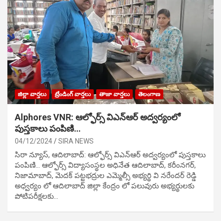
జిల్లా వార్తలు
ట్రేండింగ్ వార్తలు
తాజా వార్తలు
తెలంగాణ
Alphores VNR: ఆల్ఫోర్స్ విఎన్ఆర్ అద్వర్యంలో
పుస్తకాలు పంపిణి…
04/12/2024
SIRA NEWS
సిరా న్యూస్, ఆదిలాబాద్: ఆల్ఫోర్స్ విఎన్ఆర్ అద్వర్యంలో పుస్తకాలు
పంపిణి… ఆల్ఫోర్స్ విద్యాసంస్థల అధినేత ఆదిలాబాద్, కరీంనగర్,
నిజామాబాద్, మెదక్ పట్టభద్రుల ఎమ్మెల్సీ అభ్యర్థి వి నరేందర్ రెడ్డి
అధ్వర్యం లో ఆదిలాబాద్ జిల్లా కేంద్రం లో పలువురు అభ్యర్థులకు
పోటిప‌రీక్ష‌ల‌కు…