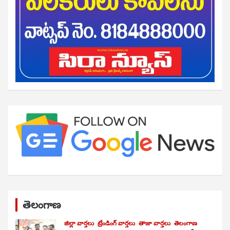
తెలంగాణ
జిల్లా వార్తలు
ట్రేండింగ్ వార్తలు
తాజా వార్తలు
తెలంగాణ