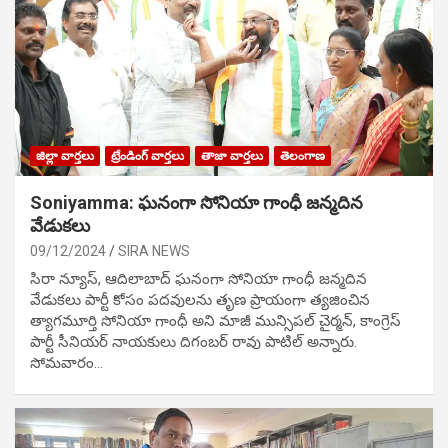
జిల్లా వార్తలు
ట్రేండింగ్ వార్తలు
తాజా వార్తలు
తెలంగాణ
Soniyamma: ఘ‌నంగా సోనియా గాంధీ జ‌న్మ‌దిన
వేడుక‌లు
09/12/2024
SIRA NEWS
సిరా న్యూస్, ఆదిలాబాద్ ఘ‌నంగా సోనియా గాంధీ జ‌న్మ‌దిన
వేడుక‌లు పార్టీ కోసం ప‌ద‌వుల‌ను తృణ ప్రాయంగా త్య‌జించిన
త్యాగమూర్తి సోనియా గాంధీ అని మాజీ మున్సిప‌ల్ చైర్మ‌న్, కాంగ్రెస్
పార్టీ సీనియ‌ర్ నాయ‌కులు దిగంబ‌ర్ రావు పాటిల్ అన్నారు.
సోమవారం…