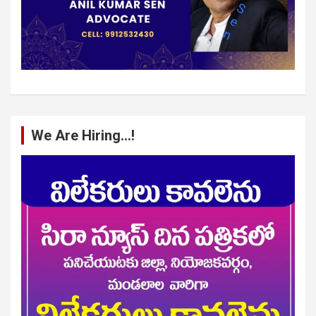
We Are Hiring…!