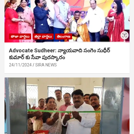
తాజా వార్తలు
జిల్లా వార్తలు
తెలంగాణ
Advocate Sudheer: న్యాయవాది సంగెం సుధీర్
కుమార్ కు సేవా పురస్కారం
24/11/2024
SIRA NEWS