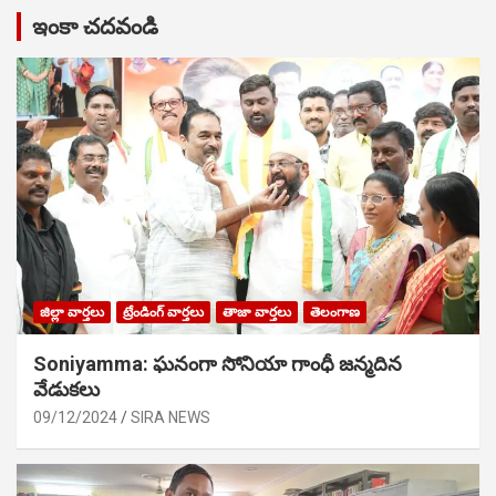
ఇంకా చదవండి
జిల్లా వార్తలు
ట్రేండింగ్ వార్తలు
తాజా వార్తలు
తెలంగాణ
Soniyamma: ఘ‌నంగా సోనియా గాంధీ జ‌న్మ‌దిన
వేడుక‌లు
09/12/2024
SIRA NEWS