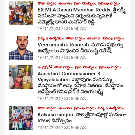
తాజా వార్తలు
తెలంగాణ
ప్రజా సమస్యలు
ప్రముఖ వార్తలు
EX MLA Dasari Manohar Reddy: శ్రీ లక్ష్మీ
నరసింహ స్వామిని దర్శించుకున్నమాజీ
ఎమ్మెల్యే దాసరి మనోహర్ రెడ్డి
15/11/2024
SIRA NEWS
విద్య & ఉద్యోగము
తాజా వార్తలు
తెలంగాణ
ప్రముఖ వార్తలు
Veeramushti Ramesh: మూడు ప్రభుత్వ
ఉద్యోగాలు సాధించిన వీరముష్టి రమేష్
15/11/2024
SIRA NEWS
ఆంధ్రప్రదేశ్
తాజా వార్తలు
ప్రజా సమస్యలు
ప్రముఖ వార్తలు
Assistant Commissioner K
Vijayalakshmi: పెద్దాపురం మరిడమ్మ
దేవస్థానంలో అన్న ప్రసాద వితరణ :దేవస్థానం
అసిస్టెంట్ కమిషనర్ కే విజయలక్ష్మి
15/11/2024
SIRA NEWS
తాజా వార్తలు
తెలంగాణ
ప్రముఖ వార్తలు
విద్య & ఉద్యోగము
Kalvasrirampur: కాల్వశ్రీరాంపూర్లో ఘనంగా
బాలల దినోత్సవం
14/11/2024
SIRA NEWS