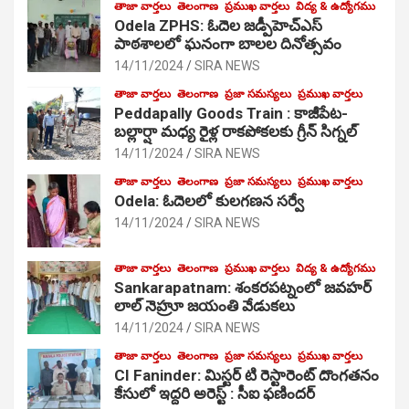
తాజా వార్తలు
తెలంగాణ
ప్రముఖ వార్తలు
విద్య & ఉద్యోగము
Odela ZPHS: ఓదెల జ‌డ్పీహెచ్ఎస్
పాఠ‌శాల‌లో ఘనంగా బాలల దినోత్సవం
14/11/2024
SIRA NEWS
తాజా వార్తలు
తెలంగాణ
ప్రజా సమస్యలు
ప్రముఖ వార్తలు
Peddapally Goods Train : కాజీపేట-
బల్లార్షా మధ్య రైళ్ల రాకపోకలకు గ్రీన్ సిగ్నల్
14/11/2024
SIRA NEWS
తాజా వార్తలు
తెలంగాణ
ప్రజా సమస్యలు
ప్రముఖ వార్తలు
Odela: ఓదెలలో కులగణన సర్వే
14/11/2024
SIRA NEWS
తాజా వార్తలు
తెలంగాణ
ప్రముఖ వార్తలు
విద్య & ఉద్యోగము
Sankarapatnam: శంకరపట్నంలో జవహర్
లాల్ నెహ్రూ జయంతి వేడుకలు
14/11/2024
SIRA NEWS
తాజా వార్తలు
తెలంగాణ
ప్రజా సమస్యలు
ప్రముఖ వార్తలు
CI Faninder: మిస్టర్ టి రెస్టారెంట్ దొంగతనం
కేసులో ఇద్దరి అరెస్ట్ : సీఐ ఫణిందర్