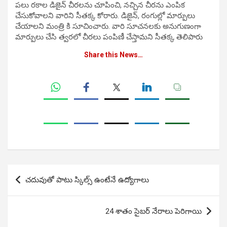
పలు రకాల డిజైన్ చీరలను చూపించి, నచ్చిన చీరను ఎంపిక
చేసుకోవాలని వారిని సీతక్క కోరారు. డిజైన్, రంగుల్లో మార్పులు
చేయాలని మంత్రి కి సూచించారు. వారి సూచనలకు అనుగుణంగా
మార్పులు చేసి త్వరలో చీరలు పంపిణీ చేస్తామని సీతక్క తెలిపారు
Share this News…
Post
చదువుతో పాటు స్కిల్స్ ఉంటేనే ఉద్యోగాలు
navigation
24 శాతం సైబర్ నేరాలు పెరిగాయి