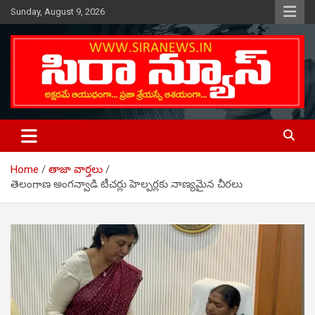
Skip
Sunday, August 9, 2026
to
content
Telugu Online News Daily
SIRA NEWS
Home
తాజా వార్తలు
తెలంగాణ అంగన్వాడి టీచర్లు హెల్పర్లకు నాణ్యమైన చీరలు