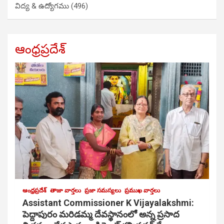
విద్య & ఉద్యోగము
(496)
ఆంధ్రప్రదేశ్
ఆంధ్రప్రదేశ్
తాజా వార్తలు
ప్రజా సమస్యలు
ప్రముఖ వార్తలు
Assistant Commissioner K Vijayalakshmi:
పెద్దాపురం మరిడమ్మ దేవస్థానంలో అన్న ప్రసాద