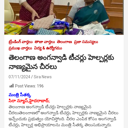
ట్రేండింగ్ వార్తలు
తాజా వార్తలు
తెలంగాణ
ప్రజా సమస్యలు
ప్రముఖ వార్తలు
విద్య & ఉద్యోగము
తెలంగాణ అంగన్వాడి టీచర్లు హెల్పర్లకు
నాణ్యమైన చీరలు
07/11/2024
Sira News
Post Views:
196
మంత్రి సీతక్క
సిరా న్యూస్,హైదరాబాద్;
తెలంగాణ అంగన్వాడి టీచర్లు హెల్పర్లకు నాణ్యమైన
చీరలుతెలంగాణలో అంగన్వాడి టీచర్లు, హెల్పర్లకు నాణ్యమైన చీరలు
ఇచ్చేందుకు ప్రభుత్వం యోచిస్తోంది. చీరల ఎంపిక కోసం అంగన్వాడి
టీచర్లు, హెల్పర్ల అభిప్రాయాలను మంత్రి సీతక్క తెలుసుకున్నారు.