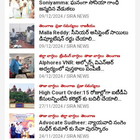
Soniyamma: ఘ‌నంగా సోనియా గాంధీ
జ‌న్మ‌దిన వేడుక‌లు
09/12/2024
SIRA NEWS
తెలంగాణ
ప్రజా సమస్యలు
రాజకీయం
Malla Reddy: సీనియర్ అసిస్టెంట్ సాయిలు
డిప్యూటేషన్ రద్దు చేయాలి…
09/12/2024
SIRA NEWS
జిల్లా వార్తలు
ట్రేండింగ్ వార్తలు
తాజా వార్తలు
తెలంగాణ
Alphores VNR: ఆల్ఫోర్స్ విఎన్ఆర్
అద్వర్యంలో పుస్తకాలు పంపిణి…
04/12/2024
SIRA NEWS
తాజా వార్తలు
తెలంగాణ
ప్రజా సమస్యలు
High Court Order:15 రోజుల్లోగా ఐటీడీఏ
కేసులన్నింటినీ కలెక్టర్ కు బదిలీ చేయాలి…
27/11/2024
SIRA NEWS
తాజా వార్తలు
జిల్లా వార్తలు
తెలంగాణ
Advocate Sudheer: న్యాయవాది సంగెం
సుధీర్ కుమార్ కు సేవా పురస్కారం
24/11/2024
SIRA NEWS