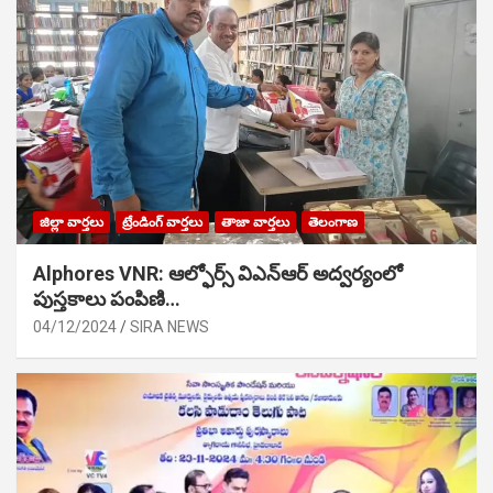
జిల్లా వార్తలు
ట్రేండింగ్ వార్తలు
తాజా వార్తలు
తెలంగాణ
Alphores VNR: ఆల్ఫోర్స్ విఎన్ఆర్ అద్వర్యంలో
పుస్తకాలు పంపిణి…
04/12/2024
SIRA NEWS