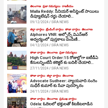
తెలంగాణ
ప్రజా సమస్యలు
రాజకీయం
Malla Reddy: సీనియర్ అసిస్టెంట్ సాయిలు
డిప్యూటేషన్ రద్దు చేయాలి…
09/12/2024
SIRA NEWS
జిల్లా వార్తలు
ట్రేండింగ్ వార్తలు
తాజా వార్తలు
తెలంగాణ
Alphores VNR: ఆల్ఫోర్స్ విఎన్ఆర్
అద్వర్యంలో పుస్తకాలు పంపిణి…
04/12/2024
SIRA NEWS
తాజా వార్తలు
తెలంగాణ
ప్రజా సమస్యలు
High Court Order:15 రోజుల్లోగా ఐటీడీఏ
కేసులన్నింటినీ కలెక్టర్ కు బదిలీ చేయాలి…
27/11/2024
SIRA NEWS
తాజా వార్తలు
జిల్లా వార్తలు
తెలంగాణ
Advocate Sudheer: న్యాయవాది సంగెం
సుధీర్ కుమార్ కు సేవా పురస్కారం
24/11/2024
SIRA NEWS
తాజా వార్తలు
తెలంగాణ
ప్రముఖ వార్తలు
Odela: ఓదెల‌లో భక్తులతో కిటకిటలాడిన