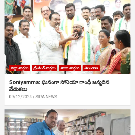
జిల్లా వార్తలు
ట్రేండింగ్ వార్తలు
తాజా వార్తలు
తెలంగాణ
Soniyamma: ఘ‌నంగా సోనియా గాంధీ జ‌న్మ‌దిన
వేడుక‌లు
09/12/2024
SIRA NEWS