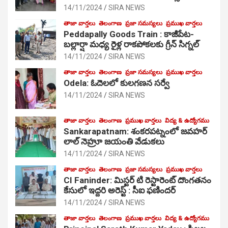
14/11/2024
SIRA NEWS
తాజా వార్తలు
తెలంగాణ
ప్రజా సమస్యలు
ప్రముఖ వార్తలు
Peddapally Goods Train : కాజీపేట-
బల్లార్షా మధ్య రైళ్ల రాకపోకలకు గ్రీన్ సిగ్నల్
14/11/2024
SIRA NEWS
తాజా వార్తలు
తెలంగాణ
ప్రజా సమస్యలు
ప్రముఖ వార్తలు
Odela: ఓదెలలో కులగణన సర్వే
14/11/2024
SIRA NEWS
తాజా వార్తలు
తెలంగాణ
ప్రముఖ వార్తలు
విద్య & ఉద్యోగము
Sankarapatnam: శంకరపట్నంలో జవహర్
లాల్ నెహ్రూ జయంతి వేడుకలు
14/11/2024
SIRA NEWS
తాజా వార్తలు
తెలంగాణ
ప్రజా సమస్యలు
ప్రముఖ వార్తలు
CI Faninder: మిస్టర్ టి రెస్టారెంట్ దొంగతనం
కేసులో ఇద్దరి అరెస్ట్ : సీఐ ఫణిందర్
14/11/2024
SIRA NEWS
తాజా వార్తలు
తెలంగాణ
ప్రముఖ వార్తలు
విద్య & ఉద్యోగము