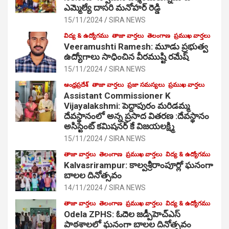
ఎమ్మెల్యే దాసరి మనోహర్ రెడ్డి
15/11/2024
SIRA NEWS
విద్య & ఉద్యోగము
తాజా వార్తలు
తెలంగాణ
ప్రముఖ వార్తలు
Veeramushti Ramesh: మూడు ప్రభుత్వ
ఉద్యోగాలు సాధించిన వీరముష్టి రమేష్
15/11/2024
SIRA NEWS
ఆంధ్రప్రదేశ్
తాజా వార్తలు
ప్రజా సమస్యలు
ప్రముఖ వార్తలు
Assistant Commissioner K
Vijayalakshmi: పెద్దాపురం మరిడమ్మ
దేవస్థానంలో అన్న ప్రసాద వితరణ :దేవస్థానం
అసిస్టెంట్ కమిషనర్ కే విజయలక్ష్మి
15/11/2024
SIRA NEWS
తాజా వార్తలు
తెలంగాణ
ప్రముఖ వార్తలు
విద్య & ఉద్యోగము
Kalvasrirampur: కాల్వశ్రీరాంపూర్లో ఘనంగా
బాలల దినోత్సవం
14/11/2024
SIRA NEWS
తాజా వార్తలు
తెలంగాణ
ప్రముఖ వార్తలు
విద్య & ఉద్యోగము
Odela ZPHS: ఓదెల జ‌డ్పీహెచ్ఎస్
పాఠ‌శాల‌లో ఘనంగా బాలల దినోత్సవం