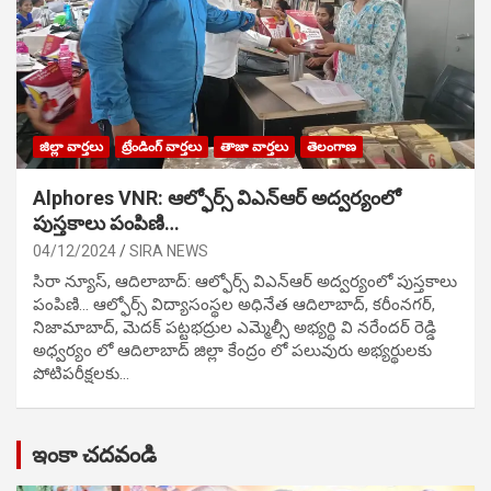
జిల్లా వార్తలు
ట్రేండింగ్ వార్తలు
తాజా వార్తలు
తెలంగాణ
Alphores VNR: ఆల్ఫోర్స్ విఎన్ఆర్ అద్వర్యంలో
పుస్తకాలు పంపిణి…
04/12/2024
SIRA NEWS
సిరా న్యూస్, ఆదిలాబాద్: ఆల్ఫోర్స్ విఎన్ఆర్ అద్వర్యంలో పుస్తకాలు
పంపిణి… ఆల్ఫోర్స్ విద్యాసంస్థల అధినేత ఆదిలాబాద్, కరీంనగర్,
నిజామాబాద్, మెదక్ పట్టభద్రుల ఎమ్మెల్సీ అభ్యర్థి వి నరేందర్ రెడ్డి
అధ్వర్యం లో ఆదిలాబాద్ జిల్లా కేంద్రం లో పలువురు అభ్యర్థులకు
పోటిప‌రీక్ష‌ల‌కు…
ఇంకా చదవండి