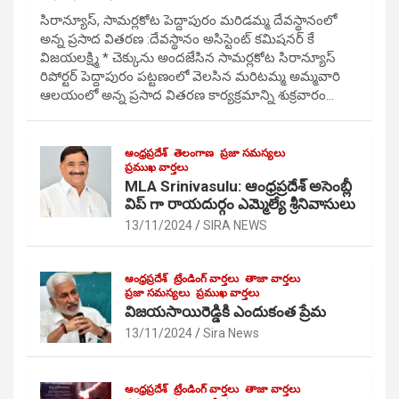
సిరాన్యూస్, సామర్లకోట పెద్దాపురం మరిడమ్మ దేవస్థానంలో
అన్న ప్రసాద వితరణ :దేవస్థానం అసిస్టెంట్ కమిషనర్ కే
విజయలక్ష్మి * చెక్కును అందజేసిన సామర్లకోట సిరాన్యూస్
రిపోర్టర్ పెద్దాపురం పట్టణంలో వెలసిన మరిటమ్మ అమ్మవారి
ఆలయంలో అన్న ప్రసాద వితరణ కార్యక్రమాన్ని శుక్రవారం…
ఆంధ్రప్రదేశ్
తెలంగాణ
ప్రజా సమస్యలు
ప్రముఖ వార్తలు
MLA Srinivasulu: ఆంధ్రప్రదేశ్ అసెంబ్లీ
విప్ గా రాయదుర్గం ఎమ్మెల్యే శ్రీనివాసులు
13/11/2024
SIRA NEWS
ఆంధ్రప్రదేశ్
ట్రేండింగ్ వార్తలు
తాజా వార్తలు
ప్రజా సమస్యలు
ప్రముఖ వార్తలు
విజయసాయిరెడ్డికి ఎందుకంత ప్రేమ
13/11/2024
Sira News
ఆంధ్రప్రదేశ్
ట్రేండింగ్ వార్తలు
తాజా వార్తలు