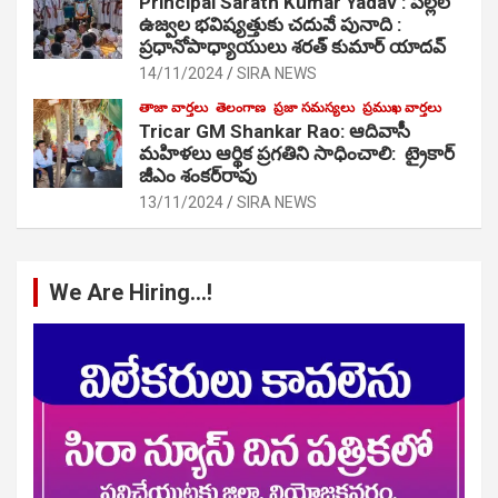
Principal Sarath Kumar Yadav : పిల్లల
ఉజ్వల భవిష్యత్తుకు చదువే పునాది :
ప్రధానోపాధ్యాయులు శరత్ కుమార్ యాదవ్
14/11/2024
SIRA NEWS
తాజా వార్తలు
తెలంగాణ
ప్రజా సమస్యలు
ప్రముఖ వార్తలు
Tricar GM Shankar Rao: ఆదివాసీ
మహిళలు ఆర్థిక ప్రగతిని సాధించాలి: ట్రైకార్
జీఎం శంకర్‌రావు
13/11/2024
SIRA NEWS
We Are Hiring…!