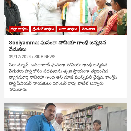
జిల్లా వార్తలు
ట్రేండింగ్ వార్తలు
తాజా వార్తలు
తెలంగాణ
Soniyamma: ఘ‌నంగా సోనియా గాంధీ జ‌న్మ‌దిన
వేడుక‌లు
09/12/2024
SIRA NEWS
సిరా న్యూస్, ఆదిలాబాద్ ఘ‌నంగా సోనియా గాంధీ జ‌న్మ‌దిన
వేడుక‌లు పార్టీ కోసం ప‌ద‌వుల‌ను తృణ ప్రాయంగా త్య‌జించిన
త్యాగమూర్తి సోనియా గాంధీ అని మాజీ మున్సిప‌ల్ చైర్మ‌న్, కాంగ్రెస్
పార్టీ సీనియ‌ర్ నాయ‌కులు దిగంబ‌ర్ రావు పాటిల్ అన్నారు.
సోమవారం…