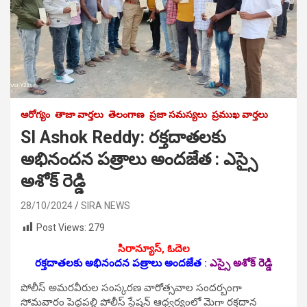
ఆరోగ్యం
తాజా వార్తలు
తెలంగాణ
ప్రజా సమస్యలు
ప్రముఖ వార్తలు
SI Ashok Reddy: ర‌క్త‌దాత‌ల‌కు
అభినంద‌న ప‌త్రాలు అంద‌జేత : ఎస్సై
అశోక్ రెడ్డి
28/10/2024
SIRA NEWS
Post Views:
279
సిరాన్యూస్, ఓదెల‌
ర‌క్త‌దాత‌ల‌కు అభినంద‌న ప‌త్రాలు అంద‌జేత
:
ఎస్సై అశోక్ రెడ్డి
పోలీస్ అమరవీరుల సంస్కరణ వారోత్స‌వాల సందర్బంగా
సోమ‌వారం పెద్దపల్లి పోలీస్ స్టేషన్ ఆధ్వ‌ర్యంలో మెగా రక్త‌దాన