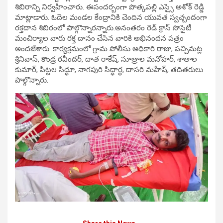
శిబిరాన్ని నిర్వ‌హించారు. ఈసంద‌ర్బంగా పొత్కపల్లి ఎస్సై అశోక్ రెడ్డి
మాట్లాడారు. ఓదెల మండల కేంద్రానికి చెందిన యువత స్వచ్చందంగా
రక్తదాన శిబిరంలో పాల్గొన్నారన్నారు.అనంతరం రెడ్ క్రాస్ సొసైటీ
మంచిర్యాల వారు రక్త దానం చేసిన వారికి అభినందన పత్రం
అందజేశారు. కార్యక్రమంలో గ్రామ పోలీసు అధికారి రాజు, పచ్చిమట్ల
శ్రీనివాస్, కొండ్ర రవీందర్, దాత రాకేష్, సూత్రాల మనోహర్, శాతాల
కుమార్, పిట్టల సిద్ధూ, నాగపురి సిద్ధార్థ, దాసరి మహేష్, తదితరులు
పాల్గొన్నారు.