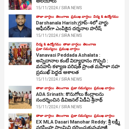
ఆల‌యాలు
15/11/2024
SIRA NEWS
తాజా వార్తలు
తెలంగాణ
ప్రముఖ వార్తలు
విద్య & ఉద్యోగము
Darshanala Harish:గ్రూప్-4లో వార్డు
ఆఫీసర్‌గా ఎంపికైన దర్శనాల హరీష్
15/11/2024
SIRA NEWS
విద్య & ఉద్యోగము
తాజా వార్తలు
తెలంగాణ
ప్రజా సమస్యలు
ప్రముఖ వార్తలు
Vanavasi Peddada Ashalata :
అన్నిదానాల కంటే విద్యాధానం గొప్పది :
వనవాసి కళ్యాణ పరిషత్ ప్రాంత మహిళా సహ
ప్రముఖ్ పెద్దడ ఆశాలత
15/11/2024
SIRA NEWS
తాజా వార్తలు
తెలంగాణ
ప్రజా సమస్యలు
ప్రముఖ వార్తలు
ADA Srinath: కొనుగోలు కేంద్రాల‌ను
సంద‌ర్శించిన డివిజనల్ ఏడీఏ శ్రీనాథ్
15/11/2024
SIRA NEWS
తాజా వార్తలు
తెలంగాణ
ప్రజా సమస్యలు
ప్రముఖ వార్తలు
EX MLA Dasari Manohar Reddy: శ్రీ లక్ష్మీ
నరసింహ స్వామిని దర్శించుకున్నమాజీ