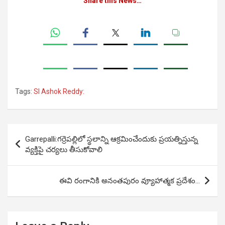
Share this News…
Tags:
SI Ashok Reddy:
Post
Garrepalli:గర్రెపల్లిలో స్థలాన్ని ఆక్రమించేందుకు ప్రయత్నిస్తున్న
navigation
వ్యక్తిపై చర్యలు తీసుకోవాలి
ఈవి రంగానికి అనంతపురం వ్యూహాత్మక ప్రదేశం…