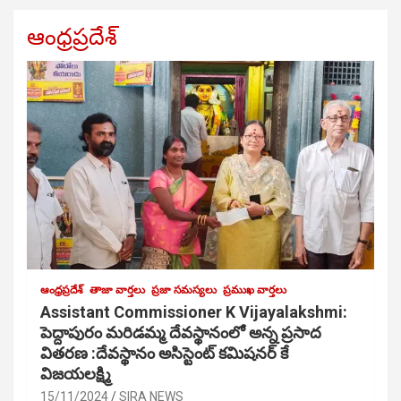
ఆంధ్రప్రదేశ్
ఆంధ్రప్రదేశ్
తాజా వార్తలు
ప్రజా సమస్యలు
ప్రముఖ వార్తలు
Assistant Commissioner K Vijayalakshmi:
పెద్దాపురం మరిడమ్మ దేవస్థానంలో అన్న ప్రసాద
వితరణ :దేవస్థానం అసిస్టెంట్ కమిషనర్ కే
విజయలక్ష్మి
15/11/2024
SIRA NEWS