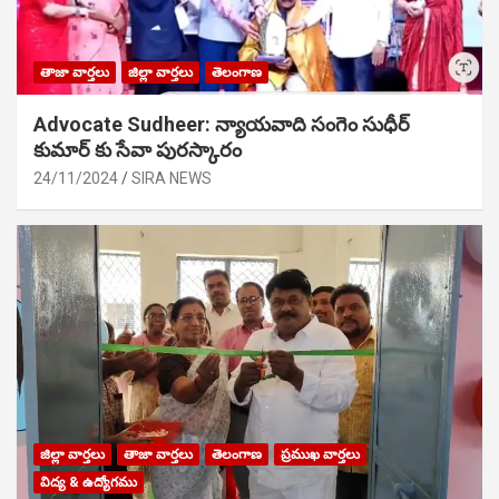
తాజా వార్తలు
జిల్లా వార్తలు
తెలంగాణ
Advocate Sudheer: న్యాయవాది సంగెం సుధీర్
కుమార్ కు సేవా పురస్కారం
24/11/2024
SIRA NEWS
జిల్లా వార్తలు
తాజా వార్తలు
తెలంగాణ
ప్రముఖ వార్తలు
విద్య & ఉద్యోగము