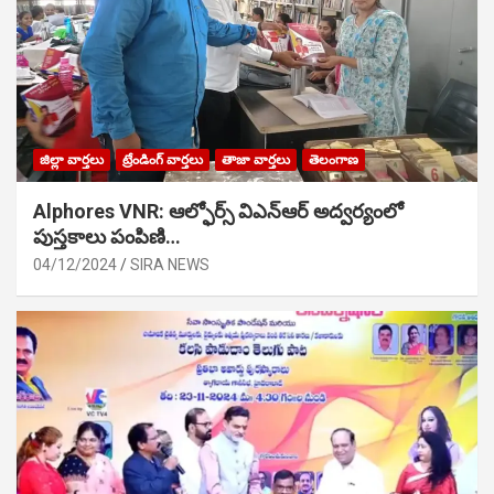
జిల్లా వార్తలు
ట్రేండింగ్ వార్తలు
తాజా వార్తలు
తెలంగాణ
Alphores VNR: ఆల్ఫోర్స్ విఎన్ఆర్ అద్వర్యంలో
పుస్తకాలు పంపిణి…
04/12/2024
SIRA NEWS