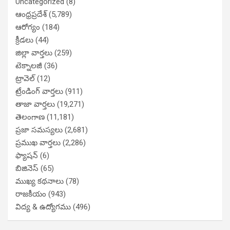
Uncategorized
(8)
ఆంధ్రప్రదేశ్
(5,789)
ఆరోగ్యం
(184)
క్రీడలు
(44)
జిల్లా వార్తలు
(259)
టెక్నాలజీ
(36)
ట్రావెల్
(12)
ట్రేండింగ్ వార్తలు
(911)
తాజా వార్తలు
(19,271)
తెలంగాణ
(11,181)
ప్రజా సమస్యలు
(2,681)
ప్రముఖ వార్తలు
(2,286)
ఫ్యాషన్
(6)
బిజినెస్
(65)
ముఖ్య కథనాలు
(78)
రాజకీయం
(943)
విద్య & ఉద్యోగము
(496)