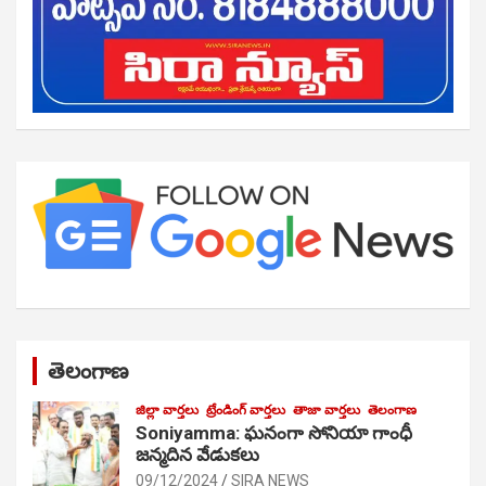
తెలంగాణ
జిల్లా వార్తలు
ట్రేండింగ్ వార్తలు
తాజా వార్తలు
తెలంగాణ
Soniyamma: ఘ‌నంగా సోనియా గాంధీ
జ‌న్మ‌దిన వేడుక‌లు
09/12/2024
SIRA NEWS