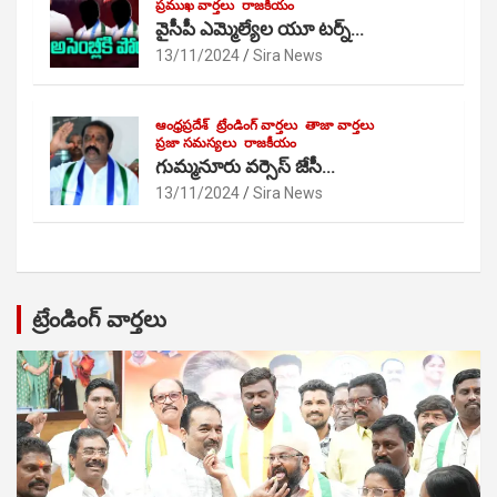
ప్రముఖ వార్తలు
రాజకీయం
వైసీపీ ఎమ్మెల్యేల యూ టర్న్…
13/11/2024
Sira News
ఆంధ్రప్రదేశ్
ట్రేండింగ్ వార్తలు
తాజా వార్తలు
ప్రజా సమస్యలు
రాజకీయం
గుమ్మనూరు వర్సెస్ జేసీ…
13/11/2024
Sira News
ట్రేండింగ్ వార్తలు