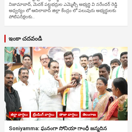
నిజామాబాద్, మెదక్ పట్టభద్రుల ఎమ్మెల్సీ అభ్యర్థి వి నరేందర్ రెడ్డి
అధ్వర్యం లో ఆదిలాబాద్ జిల్లా కేంద్రం లో పలువురు అభ్యర్థులకు
పోటిప‌రీక్ష‌ల‌కు…
ఇంకా చదవండి
జిల్లా వార్తలు
ట్రేండింగ్ వార్తలు
తాజా వార్తలు
తెలంగాణ
Soniyamma: ఘ‌నంగా సోనియా గాంధీ జ‌న్మ‌దిన