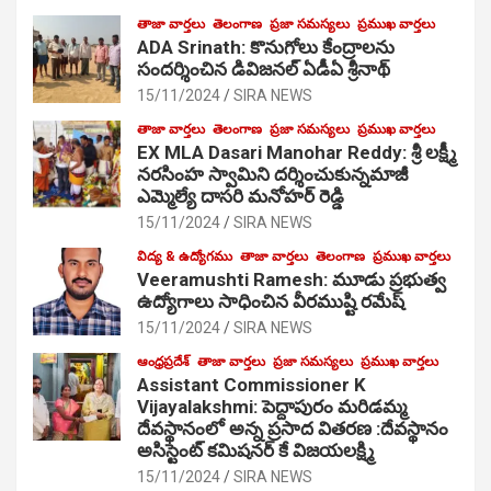
తాజా వార్తలు
తెలంగాణ
ప్రజా సమస్యలు
ప్రముఖ వార్తలు
ADA Srinath: కొనుగోలు కేంద్రాల‌ను
సంద‌ర్శించిన డివిజనల్ ఏడీఏ శ్రీనాథ్
15/11/2024
SIRA NEWS
తాజా వార్తలు
తెలంగాణ
ప్రజా సమస్యలు
ప్రముఖ వార్తలు
EX MLA Dasari Manohar Reddy: శ్రీ లక్ష్మీ
నరసింహ స్వామిని దర్శించుకున్నమాజీ
ఎమ్మెల్యే దాసరి మనోహర్ రెడ్డి
15/11/2024
SIRA NEWS
విద్య & ఉద్యోగము
తాజా వార్తలు
తెలంగాణ
ప్రముఖ వార్తలు
Veeramushti Ramesh: మూడు ప్రభుత్వ
ఉద్యోగాలు సాధించిన వీరముష్టి రమేష్
15/11/2024
SIRA NEWS
ఆంధ్రప్రదేశ్
తాజా వార్తలు
ప్రజా సమస్యలు
ప్రముఖ వార్తలు
Assistant Commissioner K
Vijayalakshmi: పెద్దాపురం మరిడమ్మ
దేవస్థానంలో అన్న ప్రసాద వితరణ :దేవస్థానం
అసిస్టెంట్ కమిషనర్ కే విజయలక్ష్మి
15/11/2024
SIRA NEWS