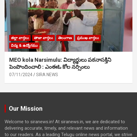
జిల్లా వార్తలు
తాజా వార్తలు
తెలంగాణ
ప్రముఖ వార్తలు
విద్య & ఉద్యోగము
MEO kola Narsimulu: విద్యార్థులు పఠ‌నాసక్తిని
పెంపొందించాలి : ఎంఈఓ కోల నర్సింలు
07/11/2024
SIRA NEWS
Our Mission
Welcome to siranews.in! At siranews.in, we are dedicated to
delivering accurate, timely, and relevant news and information
to our readers. As a leading Telugu online news portal, we strive