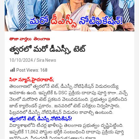
తాజా వార్తలు
తెలంగాణ
త్వరలో మరో డీఎస్సీ, టెట్
10/10/2024
Sira News
Post Views:
168
సిరా న్యూస్,హైదరాబాద్;
తెలంగాణలో త్వరలోనే టెట్, డీఎస్సీ నోటిఫికేషన్ విడుదలయ్యే
అవకాశం ఉంది. ఇప్పటికే ఓ DSC ప్రక్రియ దాదాపు పూర్తి కాగా…వచ్చే
నెలలో మరోసారి టెట్ ప్రకటన వెలువడనుంది. ప్రభుత్వం ప్రకటించిన
జాబ్ క్యాలెండర్ ప్రకారం.. జనవరిలో టెట్ పరీక్షలు నిర్వహిస్తారు.
ఫిబ్రవరిలో డీఎస్సీ నోటిఫికేషన్ విడుదల కావాల్సి ఉంటుంది.
త్వరలోనే టెట్, డీఎస్సీ నోటిపికేషన్!
విద్యాశాఖలోని టీచర్ల ఖాళీలపై తెలంగాణ ప్రభుత్వం దృష్టిపెట్టింది.
ఇప్పటికే 11,062 పోస్టుల భర్తీకి సంబంధించి దాదాపు ప్రక్రియ పూర్తి
కావొచ్చింది. వీరందరికీ నియామకపత్రాలను కూడా