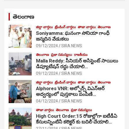
తెలంగాణ
జిల్లా వార్తలు
ట్రేండింగ్ వార్తలు
తాజా వార్తలు
తెలంగాణ
Soniyamma: ఘ‌నంగా సోనియా గాంధీ
జ‌న్మ‌దిన వేడుక‌లు
09/12/2024
SIRA NEWS
తెలంగాణ
ప్రజా సమస్యలు
రాజకీయం
Malla Reddy: సీనియర్ అసిస్టెంట్ సాయిలు
డిప్యూటేషన్ రద్దు చేయాలి…
09/12/2024
SIRA NEWS
జిల్లా వార్తలు
ట్రేండింగ్ వార్తలు
తాజా వార్తలు
తెలంగాణ
Alphores VNR: ఆల్ఫోర్స్ విఎన్ఆర్
అద్వర్యంలో పుస్తకాలు పంపిణి…
04/12/2024
SIRA NEWS
తాజా వార్తలు
తెలంగాణ
ప్రజా సమస్యలు
High Court Order:15 రోజుల్లోగా ఐటీడీఏ
కేసులన్నింటినీ కలెక్టర్ కు బదిలీ చేయాలి…
27/11/2024
SIRA NEWS