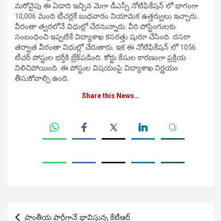
మరోవైపు ఈ ఏడాది ఇచ్చిన మెగా డీఎస్సీ నోటిఫికేషన్ లో భాగంగా
10,006 మంది టీచర్లకే బుధవారం నియామక ఉత్తర్వులు ఇచ్చారు.
వీరంతా త్వరలోనే విధుల్లో చేరనున్నారు. వీరి పోస్టింగులకు
సంబంధించి ఇప్పటికే విద్యాశాఖ కసరత్తు షురూ చేసింది. దసరా
తర్వాత వీరంతా విధుల్లో చేరుతారు. ఇక ఈ నోటిఫికేషన్ లో 1056
టీచర్‌ పోస్టుల భర్తీకి బ్రేక్‌పడింది. కోర్టు కేసుల కారణంగా ప్రక్రియ
నిలిచిపోయింది. ఈ పోస్టుల విషయంపై విద్యాశాఖ నిర్ణయం
తీసుకోవాల్సి ఉంది.
Share this News…
Post
ప్రాంతీయ పార్టీగానే భావిస్తున్న కేటీఆర్