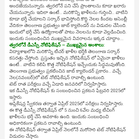
అందజేయనున్నారు. త్వరలోనే పని చేసే ప్రాంతాలను కూడా ఖరారు
చేయనున్నారు. ఇదిలా ఉంటే… మరికొన్ని ఖాళీలను గుర్తించి… వాటిని
కూడా భర్తీ చేయాలని సర్కార్ భావిస్తోంది.కొద్ది నెలల కిందట అసెంబ్లీ
వేదికగా తెలంగాణ ప్రభుత్వం జాబ్ క్యాలెండర్ ను విడుదల చేసింది.
ఇందులో భర్తీ చేసే ఉద్యోగాలతో పాటు నెలలను కూడా వెల్లడించింది.
ఇందుకు సంబంధించిన ముఖ్యమైన వివరాలను ఇక్కడ చూద్దాం….
త్వరలోనే డీఎస్సీ నోటిఫికేషన్ – ముఖ్యమైన అంశాలు:
విద్యాశాఖలోని మరికొన్ని టీచర్ ఖాళీల భర్తీకి తెలంగాణ సర్కార్
కసరత్తు చేస్తోంది. ప్రస్తుతం ఇచ్చిన నోటిఫికేషన్ లో ఏమైనా ఖాళీలు
ఉంటే… వాటిని కలిపి కొత్త నోటిఫికేషన్ ఇచ్చేందుకు సిద్ధమవుతోంది.
తెలంగాణ ప్రభుత్వం ప్రకటించిన జాబ్ క్యాలెండర్ ప్రకారం… వచ్చే
నెల(నవంబర్)లో టెట్ నోటిఫికేషన్ రావాల్సి ఉంటుంది.
టెట్ రాత పరీక్షలు వచ్చే ఏడాది జనవరిలో నిర్వహిస్తారు.
ఇక డీఎస్సీ నోటిఫికేషన్ కు సంబంధించిన ప్రకటన ఫిబ్రవరి 2025లో
ఇస్తారు.
అప్లికేషన్ల స్వీకరణ తర్వాత ఏప్రిల్ 2025లో పరీక్షలు నిర్వహిస్తారు.
ఈ కొత్త డీఎస్సీ నోటిఫికేషన్ లో 5 నుంచి 6వేల మధ్య టీచింగ్
ఖాళీలను భర్తీ చేసే అవకాశం ఉంది. ఇందుకు సంబంధించి
అధికారికంగా ప్రకటన రావాల్సి ఉంటుంది.
ఈ నోటిఫికేషన్ తర్వాత ఏప్రిల్ నెలలోనే మరోసారి టెట్ నోటిఫికేషన్
విడుదల చేస్తారు.