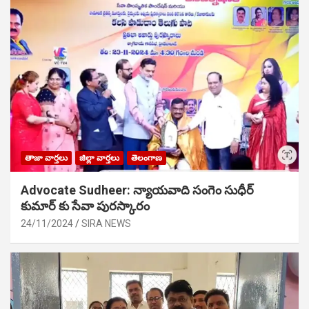
తాజా వార్తలు
జిల్లా వార్తలు
తెలంగాణ
Advocate Sudheer: న్యాయవాది సంగెం సుధీర్
కుమార్ కు సేవా పురస్కారం
24/11/2024
SIRA NEWS