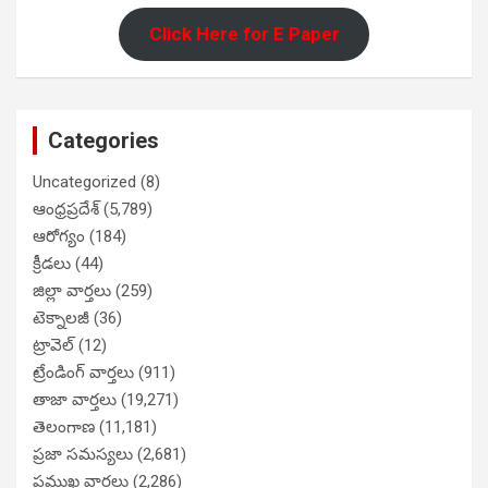
Click Here for E Paper
Categories
Uncategorized
(8)
ఆంధ్రప్రదేశ్
(5,789)
ఆరోగ్యం
(184)
క్రీడలు
(44)
జిల్లా వార్తలు
(259)
టెక్నాలజీ
(36)
ట్రావెల్
(12)
ట్రేండింగ్ వార్తలు
(911)
తాజా వార్తలు
(19,271)
తెలంగాణ
(11,181)
ప్రజా సమస్యలు
(2,681)
ప్రముఖ వార్తలు
(2,286)