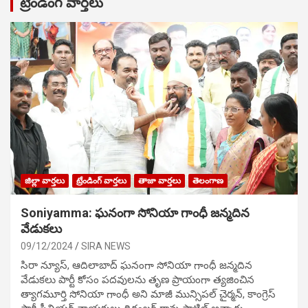
ట్రేండింగ్ వార్తలు
జిల్లా వార్తలు
ట్రేండింగ్ వార్తలు
తాజా వార్తలు
తెలంగాణ
Soniyamma: ఘ‌నంగా సోనియా గాంధీ జ‌న్మ‌దిన
వేడుక‌లు
09/12/2024
SIRA NEWS
సిరా న్యూస్, ఆదిలాబాద్ ఘ‌నంగా సోనియా గాంధీ జ‌న్మ‌దిన
వేడుక‌లు పార్టీ కోసం ప‌ద‌వుల‌ను తృణ ప్రాయంగా త్య‌జించిన
త్యాగమూర్తి సోనియా గాంధీ అని మాజీ మున్సిప‌ల్ చైర్మ‌న్, కాంగ్రెస్