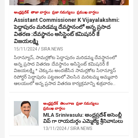
ఆంధ్రప్రదేశ్
తాజా వార్తలు
ప్రజా సమస్యలు
ప్రముఖ వార్తలు
Assistant Commissioner K Vijayalakshmi:
పెద్దాపురం మరిడమ్మ దేవస్థానంలో అన్న ప్రసాద
వితరణ :దేవస్థానం అసిస్టెంట్ కమిషనర్ కే
విజయలక్ష్మి
15/11/2024
SIRA NEWS
సిరాన్యూస్, సామర్లకోట పెద్దాపురం మరిడమ్మ దేవస్థానంలో
అన్న ప్రసాద వితరణ :దేవస్థానం అసిస్టెంట్ కమిషనర్ కే
విజయలక్ష్మి * చెక్కును అందజేసిన సామర్లకోట సిరాన్యూస్
రిపోర్టర్ పెద్దాపురం పట్టణంలో వెలసిన మరిటమ్మ అమ్మవారి
ఆలయంలో అన్న ప్రసాద వితరణ కార్యక్రమాన్ని శుక్రవారం…
ఆంధ్రప్రదేశ్
తెలంగాణ
ప్రజా సమస్యలు
ప్రముఖ వార్తలు
MLA Srinivasulu: ఆంధ్రప్రదేశ్ అసెంబ్లీ
విప్ గా రాయదుర్గం ఎమ్మెల్యే శ్రీనివాసులు
13/11/2024
SIRA NEWS