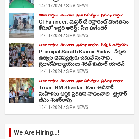
14/11/2024
SIRA NEWS
తాజా వార్తలు
తెలంగాణ
ప్రజా సమస్యలు
ప్రముఖ వార్తలు
CI Faninder: మిస్టర్ టి రెస్టారెంట్ దొంగతనం
కేసులో ఇద్దరి అరెస్ట్ : సీఐ ఫణిందర్
14/11/2024
SIRA NEWS
తాజా వార్తలు
తెలంగాణ
ప్రముఖ వార్తలు
విద్య & ఉద్యోగము
Principal Sarath Kumar Yadav : పిల్లల
ఉజ్వల భవిష్యత్తుకు చదువే పునాది :
ప్రధానోపాధ్యాయులు శరత్ కుమార్ యాదవ్
14/11/2024
SIRA NEWS
తాజా వార్తలు
తెలంగాణ
ప్రజా సమస్యలు
ప్రముఖ వార్తలు
Tricar GM Shankar Rao: ఆదివాసీ
మహిళలు ఆర్థిక ప్రగతిని సాధించాలి: ట్రైకార్
జీఎం శంకర్‌రావు
13/11/2024
SIRA NEWS
We Are Hiring…!