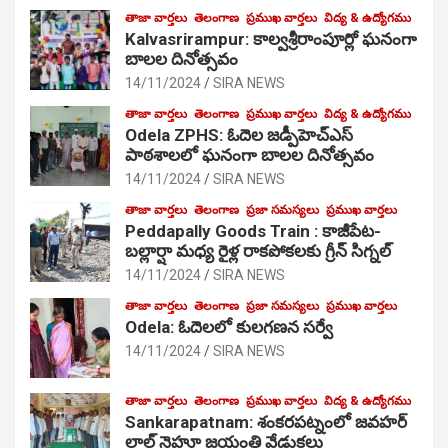
తాజా వార్తలు
తెలంగాణ
ప్రముఖ వార్తలు
విద్య & ఉద్యోగము
Kalvasrirampur: కాల్వశ్రీరాంపూర్లో ఘనంగా
బాలల దినోత్సవం
14/11/2024
SIRA NEWS
తాజా వార్తలు
తెలంగాణ
ప్రముఖ వార్తలు
విద్య & ఉద్యోగము
Odela ZPHS: ఓదెల జ‌డ్పీహెచ్ఎస్
పాఠ‌శాల‌లో ఘనంగా బాలల దినోత్సవం
14/11/2024
SIRA NEWS
తాజా వార్తలు
తెలంగాణ
ప్రజా సమస్యలు
ప్రముఖ వార్తలు
Peddapally Goods Train : కాజీపేట-
బల్లార్షా మధ్య రైళ్ల రాకపోకలకు గ్రీన్ సిగ్నల్
14/11/2024
SIRA NEWS
తాజా వార్తలు
తెలంగాణ
ప్రజా సమస్యలు
ప్రముఖ వార్తలు
Odela: ఓదెలలో కులగణన సర్వే
14/11/2024
SIRA NEWS
తాజా వార్తలు
తెలంగాణ
ప్రముఖ వార్తలు
విద్య & ఉద్యోగము
Sankarapatnam: శంకరపట్నంలో జవహర్
లాల్ నెహ్రూ జయంతి వేడుకలు