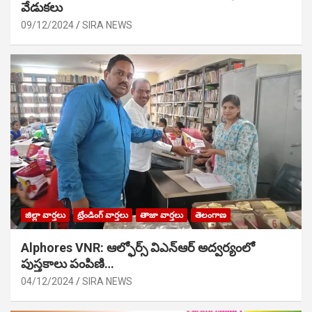
వేడుక‌లు
09/12/2024
SIRA NEWS
జిల్లా వార్తలు
ట్రేండింగ్ వార్తలు
తాజా వార్తలు
తెలంగాణ
Alphores VNR: ఆల్ఫోర్స్ విఎన్ఆర్ అద్వర్యంలో
పుస్తకాలు పంపిణి…
04/12/2024
SIRA NEWS