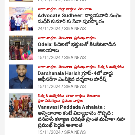
తాజా వార్తలు
జిల్లా వార్తలు
తెలంగాణ
Advocate Sudheer: న్యాయవాది సంగెం
సుధీర్ కుమార్ కు సేవా పురస్కారం
24/11/2024
SIRA NEWS
తాజా వార్తలు
తెలంగాణ
ప్రముఖ వార్తలు
Odela: ఓదెల‌లో భక్తులతో కిటకిటలాడిన
ఆల‌యాలు
15/11/2024
SIRA NEWS
తాజా వార్తలు
తెలంగాణ
ప్రముఖ వార్తలు
విద్య & ఉద్యోగము
Darshanala Harish:గ్రూప్-4లో వార్డు
ఆఫీసర్‌గా ఎంపికైన దర్శనాల హరీష్
15/11/2024
SIRA NEWS
విద్య & ఉద్యోగము
తాజా వార్తలు
తెలంగాణ
ప్రజా సమస్యలు
ప్రముఖ వార్తలు
Vanavasi Peddada Ashalata :
అన్నిదానాల కంటే విద్యాధానం గొప్పది :
వనవాసి కళ్యాణ పరిషత్ ప్రాంత మహిళా సహ
ప్రముఖ్ పెద్దడ ఆశాలత
15/11/2024
SIRA NEWS