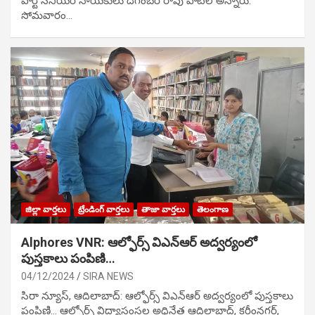
పార్టీ సీనియ‌ర్ నాయ‌కులు దిగంబ‌ర్ రావు పాటిల్ అన్నారు.
సోమవారం…
జిల్లా వార్తలు
ట్రేండింగ్ వార్తలు
తాజా వార్తలు
తెలంగాణ
Alphores VNR: ఆల్ఫోర్స్ విఎన్ఆర్ అద్వర్యంలో
పుస్తకాలు పంపిణి…
04/12/2024
SIRA NEWS
సిరా న్యూస్, ఆదిలాబాద్: ఆల్ఫోర్స్ విఎన్ఆర్ అద్వర్యంలో పుస్తకాలు
పంపిణి… ఆల్ఫోర్స్ విద్యాసంస్థల అధినేత ఆదిలాబాద్, కరీంనగర్,