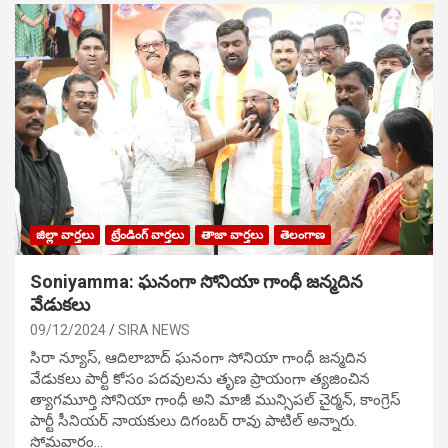
జిల్లా వార్తలు
ట్రేండింగ్ వార్తలు
తాజా వార్తలు
తెలంగాణ
Soniyamma: ఘ‌నంగా సోనియా గాంధీ జ‌న్మ‌దిన
వేడుక‌లు
09/12/2024
SIRA NEWS
సిరా న్యూస్, ఆదిలాబాద్ ఘ‌నంగా సోనియా గాంధీ జ‌న్మ‌దిన
వేడుక‌లు పార్టీ కోసం ప‌ద‌వుల‌ను తృణ ప్రాయంగా త్య‌జించిన
త్యాగమూర్తి సోనియా గాంధీ అని మాజీ మున్సిప‌ల్ చైర్మ‌న్, కాంగ్రెస్
పార్టీ సీనియ‌ర్ నాయ‌కులు దిగంబ‌ర్ రావు పాటిల్ అన్నారు.
సోమవారం…