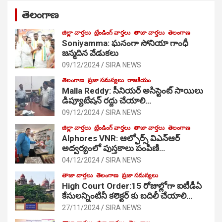
తెలంగాణ
జిల్లా వార్తలు
ట్రేండింగ్ వార్తలు
తాజా వార్తలు
తెలంగాణ
Soniyamma: ఘ‌నంగా సోనియా గాంధీ
జ‌న్మ‌దిన వేడుక‌లు
09/12/2024
SIRA NEWS
తెలంగాణ
ప్రజా సమస్యలు
రాజకీయం
Malla Reddy: సీనియర్ అసిస్టెంట్ సాయిలు
డిప్యూటేషన్ రద్దు చేయాలి…
09/12/2024
SIRA NEWS
జిల్లా వార్తలు
ట్రేండింగ్ వార్తలు
తాజా వార్తలు
తెలంగాణ
Alphores VNR: ఆల్ఫోర్స్ విఎన్ఆర్
అద్వర్యంలో పుస్తకాలు పంపిణి…
04/12/2024
SIRA NEWS
తాజా వార్తలు
తెలంగాణ
ప్రజా సమస్యలు
High Court Order:15 రోజుల్లోగా ఐటీడీఏ
కేసులన్నింటినీ కలెక్టర్ కు బదిలీ చేయాలి…
27/11/2024
SIRA NEWS