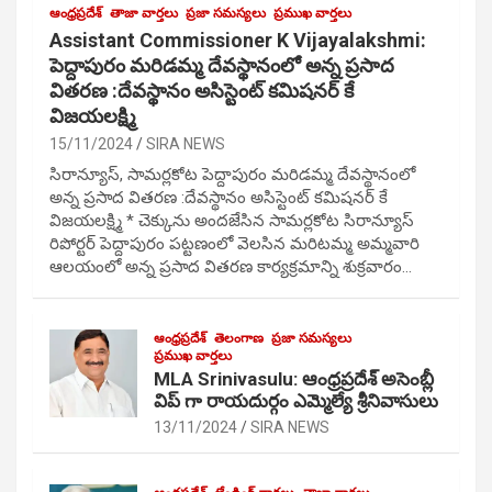
ఆంధ్రప్రదేశ్
తాజా వార్తలు
ప్రజా సమస్యలు
ప్రముఖ వార్తలు
Assistant Commissioner K Vijayalakshmi:
పెద్దాపురం మరిడమ్మ దేవస్థానంలో అన్న ప్రసాద
వితరణ :దేవస్థానం అసిస్టెంట్ కమిషనర్ కే
విజయలక్ష్మి
15/11/2024
SIRA NEWS
సిరాన్యూస్, సామర్లకోట పెద్దాపురం మరిడమ్మ దేవస్థానంలో
అన్న ప్రసాద వితరణ :దేవస్థానం అసిస్టెంట్ కమిషనర్ కే
విజయలక్ష్మి * చెక్కును అందజేసిన సామర్లకోట సిరాన్యూస్
రిపోర్టర్ పెద్దాపురం పట్టణంలో వెలసిన మరిటమ్మ అమ్మవారి
ఆలయంలో అన్న ప్రసాద వితరణ కార్యక్రమాన్ని శుక్రవారం…
ఆంధ్రప్రదేశ్
తెలంగాణ
ప్రజా సమస్యలు
ప్రముఖ వార్తలు
MLA Srinivasulu: ఆంధ్రప్రదేశ్ అసెంబ్లీ
విప్ గా రాయదుర్గం ఎమ్మెల్యే శ్రీనివాసులు
13/11/2024
SIRA NEWS