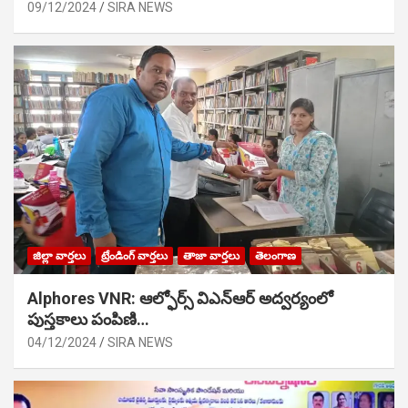
09/12/2024
SIRA NEWS
జిల్లా వార్తలు
ట్రేండింగ్ వార్తలు
తాజా వార్తలు
తెలంగాణ
Alphores VNR: ఆల్ఫోర్స్ విఎన్ఆర్ అద్వర్యంలో
పుస్తకాలు పంపిణి…
04/12/2024
SIRA NEWS