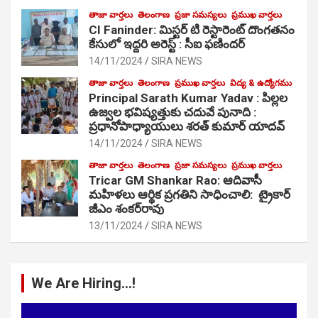
తాజా వార్తలు
తెలంగాణ
ప్రజా సమస్యలు
ప్రముఖ వార్తలు
CI Faninder: మిస్టర్ టి రెస్టారెంట్ దొంగతనం
కేసులో ఇద్దరి అరెస్ట్ : సీఐ ఫణిందర్
14/11/2024
SIRA NEWS
తాజా వార్తలు
తెలంగాణ
ప్రముఖ వార్తలు
విద్య & ఉద్యోగము
Principal Sarath Kumar Yadav : పిల్లల
ఉజ్వల భవిష్యత్తుకు చదువే పునాది :
ప్రధానోపాధ్యాయులు శరత్ కుమార్ యాదవ్
14/11/2024
SIRA NEWS
తాజా వార్తలు
తెలంగాణ
ప్రజా సమస్యలు
ప్రముఖ వార్తలు
Tricar GM Shankar Rao: ఆదివాసీ
మహిళలు ఆర్థిక ప్రగతిని సాధించాలి: ట్రైకార్
జీఎం శంకర్‌రావు
13/11/2024
SIRA NEWS
We Are Hiring…!