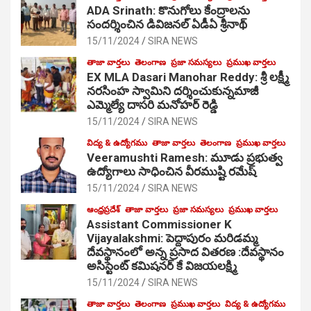
ADA Srinath: కొనుగోలు కేంద్రాల‌ను
సంద‌ర్శించిన డివిజనల్ ఏడీఏ శ్రీనాథ్
15/11/2024
SIRA NEWS
తాజా వార్తలు
తెలంగాణ
ప్రజా సమస్యలు
ప్రముఖ వార్తలు
EX MLA Dasari Manohar Reddy: శ్రీ లక్ష్మీ
నరసింహ స్వామిని దర్శించుకున్నమాజీ
ఎమ్మెల్యే దాసరి మనోహర్ రెడ్డి
15/11/2024
SIRA NEWS
విద్య & ఉద్యోగము
తాజా వార్తలు
తెలంగాణ
ప్రముఖ వార్తలు
Veeramushti Ramesh: మూడు ప్రభుత్వ
ఉద్యోగాలు సాధించిన వీరముష్టి రమేష్
15/11/2024
SIRA NEWS
ఆంధ్రప్రదేశ్
తాజా వార్తలు
ప్రజా సమస్యలు
ప్రముఖ వార్తలు
Assistant Commissioner K
Vijayalakshmi: పెద్దాపురం మరిడమ్మ
దేవస్థానంలో అన్న ప్రసాద వితరణ :దేవస్థానం
అసిస్టెంట్ కమిషనర్ కే విజయలక్ష్మి
15/11/2024
SIRA NEWS
తాజా వార్తలు
తెలంగాణ
ప్రముఖ వార్తలు
విద్య & ఉద్యోగము