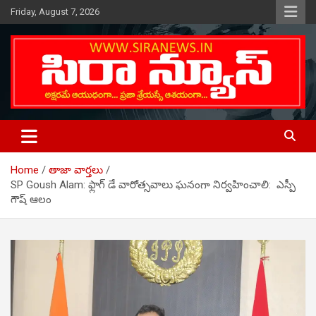
Skip
Friday, August 7, 2026
to
content
Telugu Online News Daily
SIRA NEWS
Home
తాజా వార్తలు
SP Goush Alam: ఫ్లాగ్ డే వారోత్సవాలు ఘనంగా నిర్వహించాలి: ఎస్పీ
గౌష్ ఆలం