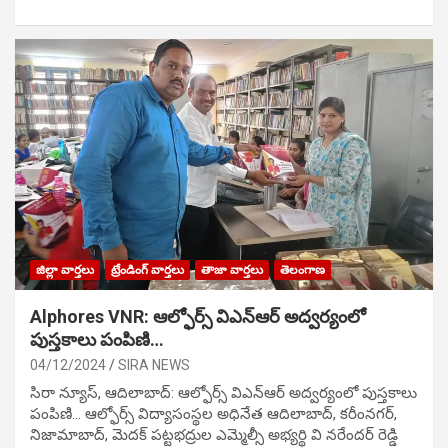
జిల్లా వార్తలు
ట్రేండింగ్ వార్తలు
తాజా వార్తలు
తెలంగాణ
Alphores VNR: ఆల్ఫోర్స్ విఎన్ఆర్ అద్వర్యంలో
పుస్తకాలు పంపిణి…
04/12/2024
SIRA NEWS
సిరా న్యూస్, ఆదిలాబాద్: ఆల్ఫోర్స్ విఎన్ఆర్ అద్వర్యంలో పుస్తకాలు
పంపిణి… ఆల్ఫోర్స్ విద్యాసంస్థల అధినేత ఆదిలాబాద్, కరీంనగర్,
నిజామాబాద్, మెదక్ పట్టభద్రుల ఎమ్మెల్సీ అభ్యర్థి వి నరేందర్ రెడ్డి