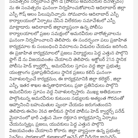
సంవత్సరం నిర్వహించే ఫ్లాగ్ డే (పోలీసు అమరవీరుల దినోత్సవం)
ను ఈ సంవత్సరం ఘనంగా నిర్వహించుకోవాలని ఆదిలాబాద్‌ జిల్లా
ఎస్పీ గౌష్ ఆలం పిలుపునిచ్చారు. సోమ‌వారం ఆదిలాబాద్‌ ఎస్పీ
కార్యాలయంలో ఏర్పాటు చేసిన విలేక‌రుల స‌మావేశంలో ఎస్పీ
మాట్లాడారు. ఆదిలాబాద్ జిల్లావ్యాప్తంగా ఉన్న పోలీసు
కార్యాలయాలలో ప్రజల సమక్షంలో అమరవీరుల వారోత్సవాలను
ఘనంగా నిర్వహించాలని తెలిపారు. ఈ సందర్భంగా పలు ప్రజాహిత
కార్యక్రమాల కు సంబంధించి వివరాలను విడుదల చేయడం జరిగింది.
ఈ ప్రజాహిత కార్యక్రమాలలో ప్రజలు విద్యార్థులు పెద్ద ఎత్తున పాల్గొని
ఫ్లాగ్ డే ను విజయవంతం చేయాలని తెలిపారు. అక్టోబర్ 21న స్థానిక
పోలీసు హెడ్ క్వార్టర్స్లో అమరవీరుల స్తూపం వద్ద జిల్లా ప్రభుత్వ
యంత్రాంగం ప్రజాప్రతినిధులు స్థానిక ప్రజలు కలిసి ఘనంగా
నివాళులర్పించే కార్యక్రమం, ఈ కార్యక్రమానికి జిల్లా కలెక్టర్ , జిల్లా
ఎస్పీ, ఇతర శాఖల ఉన్నతాధికారులు, ప్రజా ప్రతినిధులు పాల్గొని
అమరవీరుల స్తూపం వద్ద నివాళులర్పిస్తారు. ముఖ్య అతిథులుగా
పాల్గొంటున్న అమరవీరుల కుటుంబ సభ్యులకు అత్యంత గౌరవంతో
ఆహ్వానించి బహుమతుల ప్నందా చేయడం జరుగుతుంద‌ని
తెలిపారు.ఈనెల 26వ తారీకున స్థానిక పోలీసు హెడ్ క్వార్టర్స్ పరేడ్
మైదానంలో భారీ ఎత్తున మెగా రక్తదాన కార్యక్రమాన్ని ఏర్పాటు
చేయనున్నట్లు, ప్రజలు, యువకులు పెద్ద ఎత్తున పాల్గొని
విజయవంతం చేయాలని కోరారు. జిల్లా వ్యాప్తంగా ఉన్న ప్రభుత్వ
ప్రైవేటు, పాఠశాలల్లో, కళాశాలలో ఆన్లైన్ లో వీడియో కాన్ఫరెన్స్