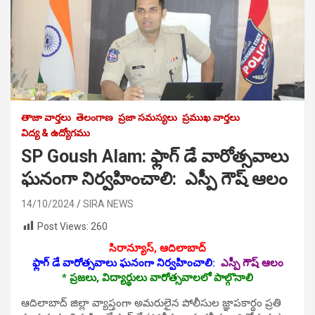
తాజా వార్తలు
తెలంగాణ
ప్రజా సమస్యలు
ప్రముఖ వార్తలు
విద్య & ఉద్యోగము
SP Goush Alam: ఫ్లాగ్ డే వారోత్సవాలు
ఘనంగా నిర్వహించాలి: ఎస్పీ గౌష్ ఆలం
14/10/2024
SIRA NEWS
Post Views:
260
సిరాన్యూస్‌, ఆదిలాబాద్‌
ఫ్లాగ్ డే వారోత్సవాలు ఘనంగా నిర్వహించాలి:
ఎస్పీ గౌష్ ఆలం
* ప్రజలు, విద్యార్థులు వారోత్సవాలలో పాల్గొనాలి
ఆదిలాబాద్ జిల్లా వ్యాప్తంగా అమరులైన పోలీసుల జ్ఞాపకార్థం ప్రతి