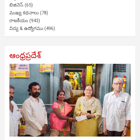
బిజినెస్
(65)
ముఖ్య కథనాలు
(78)
రాజకీయం
(943)
విద్య & ఉద్యోగము
(496)
ఆంధ్రప్రదేశ్