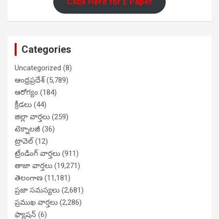
Click Here for E Paper
Categories
Uncategorized
(8)
ఆంధ్రప్రదేశ్
(5,789)
ఆరోగ్యం
(184)
క్రీడలు
(44)
జిల్లా వార్తలు
(259)
టెక్నాలజీ
(36)
ట్రావెల్
(12)
ట్రేండింగ్ వార్తలు
(911)
తాజా వార్తలు
(19,271)
తెలంగాణ
(11,181)
ప్రజా సమస్యలు
(2,681)
ప్రముఖ వార్తలు
(2,286)
ఫ్యాషన్
(6)