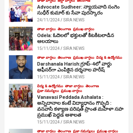
తాజా వార్తలు
జిల్లా వార్తలు
తెలంగాణ
Advocate Sudheer: న్యాయవాది సంగెం
సుధీర్ కుమార్ కు సేవా పురస్కారం
24/11/2024
SIRA NEWS
తాజా వార్తలు
తెలంగాణ
ప్రముఖ వార్తలు
Odela: ఓదెల‌లో భక్తులతో కిటకిటలాడిన
ఆల‌యాలు
15/11/2024
SIRA NEWS
తాజా వార్తలు
తెలంగాణ
ప్రముఖ వార్తలు
విద్య & ఉద్యోగము
Darshanala Harish:గ్రూప్-4లో వార్డు
ఆఫీసర్‌గా ఎంపికైన దర్శనాల హరీష్
15/11/2024
SIRA NEWS
విద్య & ఉద్యోగము
తాజా వార్తలు
తెలంగాణ
ప్రజా సమస్యలు
ప్రముఖ వార్తలు
Vanavasi Peddada Ashalata :
అన్నిదానాల కంటే విద్యాధానం గొప్పది :
వనవాసి కళ్యాణ పరిషత్ ప్రాంత మహిళా సహ
ప్రముఖ్ పెద్దడ ఆశాలత
15/11/2024
SIRA NEWS
తాజా వార్తలు
తెలంగాణ
ప్రజా సమస్యలు
ప్రముఖ వార్తలు