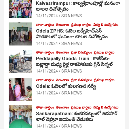
Kalvasrirampur: కాల్వశ్రీరాంపూర్లో ఘనంగా
బాలల దినోత్సవం
14/11/2024
SIRA NEWS
తాజా వార్తలు
తెలంగాణ
ప్రముఖ వార్తలు
విద్య & ఉద్యోగము
Odela ZPHS: ఓదెల జ‌డ్పీహెచ్ఎస్
పాఠ‌శాల‌లో ఘనంగా బాలల దినోత్సవం
14/11/2024
SIRA NEWS
తాజా వార్తలు
తెలంగాణ
ప్రజా సమస్యలు
ప్రముఖ వార్తలు
Peddapally Goods Train : కాజీపేట-
బల్లార్షా మధ్య రైళ్ల రాకపోకలకు గ్రీన్ సిగ్నల్
14/11/2024
SIRA NEWS
తాజా వార్తలు
తెలంగాణ
ప్రజా సమస్యలు
ప్రముఖ వార్తలు
Odela: ఓదెలలో కులగణన సర్వే
14/11/2024
SIRA NEWS
తాజా వార్తలు
తెలంగాణ
ప్రముఖ వార్తలు
విద్య & ఉద్యోగము
Sankarapatnam: శంకరపట్నంలో జవహర్
లాల్ నెహ్రూ జయంతి వేడుకలు
14/11/2024
SIRA NEWS