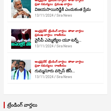
ఆంధ్రప్రదేశ్
ట్రేండింగ్ వార్తలు
తాజా వార్తలు
ప్రజా సమస్యలు
ప్రముఖ వార్తలు
విజయసాయిరెడ్డికి ఎందుకంత ప్రేమ
13/11/2024
Sira News
ఆంధ్రప్రదేశ్
ట్రేండింగ్ వార్తలు
తాజా వార్తలు
ప్రముఖ వార్తలు
రాజకీయం
వైసీపీ ఎమ్మెల్యేల యూ టర్న్…
13/11/2024
Sira News
ఆంధ్రప్రదేశ్
ట్రేండింగ్ వార్తలు
తాజా వార్తలు
ప్రజా సమస్యలు
రాజకీయం
గుమ్మనూరు వర్సెస్ జేసీ…
13/11/2024
Sira News
ట్రేండింగ్ వార్తలు