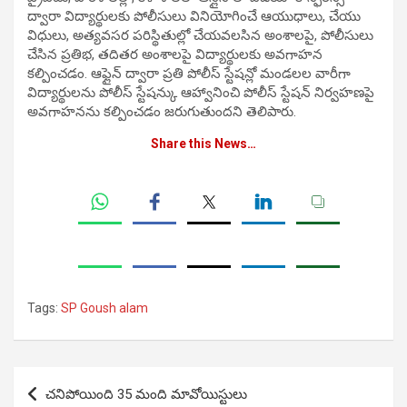
ద్వారా విద్యార్థులకు పోలీసులు వినియోగించే ఆయుధాలు, చేయు
విధులు, అత్యవసర పరిస్థితుల్లో చేయవలసిన అంశాలపై, పోలీసులు
చేసిన ప్రతిభ, తదితర అంశాలపై విద్యార్థులకు అవగాహన
కల్పించడం. ఆఫ్లైన్ ద్వారా ప్రతి పోలీస్ స్టేషన్లో మండలల వారీగా
విద్యార్థులను పోలీస్ స్టేషన్కు ఆహ్వానించి పోలీస్ స్టేషన్ నిర్వహణపై
అవగాహనను కల్పించడం జరుగుతుంద‌ని తెలిపారు.
Share this News…
Tags:
SP Goush alam
Post
చనిపోయింది 35 మంది మావోయిస్టులు