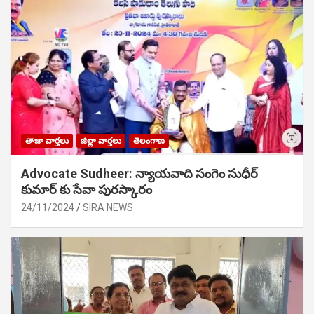
తాజా వార్తలు
జిల్లా వార్తలు
తెలంగాణ
Advocate Sudheer: న్యాయవాది సంగెం సుధీర్
కుమార్ కు సేవా పురస్కారం
24/11/2024
SIRA NEWS