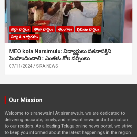
జిల్లా వార్తలు
తాజా వార్తలు
తెలంగాణ
ప్రముఖ వార్తలు
విద్య & ఉద్యోగము
MEO kola Narsimulu: విద్యార్థులు పఠ‌నాసక్తిని
పెంపొందించాలి : ఎంఈఓ కోల నర్సింలు
07/11/2024
SIRA NEWS
Our Mission
Welcome to siranews.in! At siranews.in, we are dedicated to
delivering accurate, timely, and relevant news and information
to our readers. As a leading Telugu online news portal, we strive
to keep you informed about the latest happenings in the region