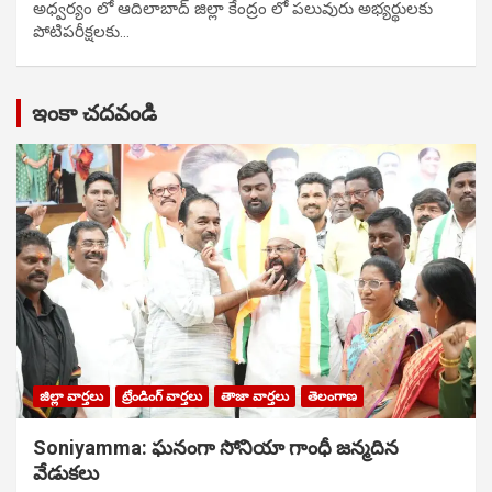
అధ్వర్యం లో ఆదిలాబాద్ జిల్లా కేంద్రం లో పలువురు అభ్యర్థులకు
పోటిప‌రీక్ష‌ల‌కు…
ఇంకా చదవండి
జిల్లా వార్తలు
ట్రేండింగ్ వార్తలు
తాజా వార్తలు
తెలంగాణ
Soniyamma: ఘ‌నంగా సోనియా గాంధీ జ‌న్మ‌దిన
వేడుక‌లు