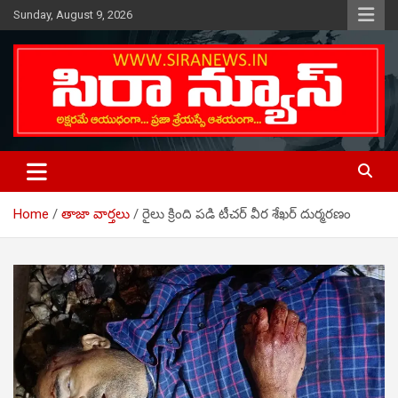
Skip
Sunday, August 9, 2026
to
content
Telugu Online News Daily
SIRA NEWS
Home
తాజా వార్తలు
రైలు క్రింది పడి టీచర్ వీర శేఖర్ దుర్మరణం