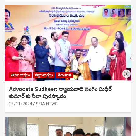
తాజా వార్తలు
జిల్లా వార్తలు
తెలంగాణ
Advocate Sudheer: న్యాయవాది సంగెం సుధీర్
కుమార్ కు సేవా పురస్కారం
24/11/2024
SIRA NEWS