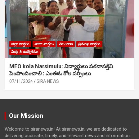
జిల్లా వార్తలు
తాజా వార్తలు
తెలంగాణ
ప్రముఖ వార్తలు
విద్య & ఉద్యోగము
MEO kola Narsimulu: విద్యార్థులు పఠ‌నాసక్తిని
పెంపొందించాలి : ఎంఈఓ కోల నర్సింలు
07/11/2024
SIRA NEWS
Our Mission
Welcome to siranews.in! At siranews.in, we are dedicated to
delivering accurate, timely, and relevant news and information