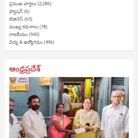
ప్రముఖ వార్తలు
(2,286)
ఫ్యాషన్
(6)
బిజినెస్
(65)
ముఖ్య కథనాలు
(78)
రాజకీయం
(943)
విద్య & ఉద్యోగము
(496)
ఆంధ్రప్రదేశ్