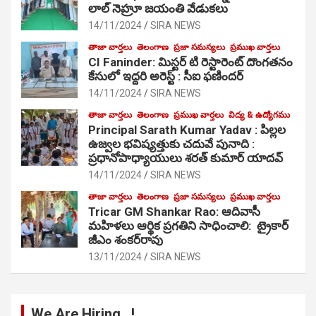
లాల్ నెహ్రూ జయంతి వేడుకలు
14/11/2024
SIRA NEWS
తాజా వార్తలు
తెలంగాణ
ప్రజా సమస్యలు
ప్రముఖ వార్తలు
CI Faninder: మిస్టర్ టి రెస్టారెంట్ దొంగతనం
కేసులో ఇద్దరి అరెస్ట్ : సీఐ ఫణిందర్
14/11/2024
SIRA NEWS
తాజా వార్తలు
తెలంగాణ
ప్రముఖ వార్తలు
విద్య & ఉద్యోగము
Principal Sarath Kumar Yadav : పిల్లల
ఉజ్వల భవిష్యత్తుకు చదువే పునాది :
ప్రధానోపాధ్యాయులు శరత్ కుమార్ యాదవ్
14/11/2024
SIRA NEWS
తాజా వార్తలు
తెలంగాణ
ప్రజా సమస్యలు
ప్రముఖ వార్తలు
Tricar GM Shankar Rao: ఆదివాసీ
మహిళలు ఆర్థిక ప్రగతిని సాధించాలి: ట్రైకార్
జీఎం శంకర్‌రావు
13/11/2024
SIRA NEWS
We Are Hiring…!