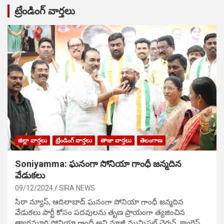
ట్రేండింగ్ వార్తలు
జిల్లా వార్తలు
ట్రేండింగ్ వార్తలు
తాజా వార్తలు
తెలంగాణ
Soniyamma: ఘ‌నంగా సోనియా గాంధీ జ‌న్మ‌దిన
వేడుక‌లు
09/12/2024
SIRA NEWS
సిరా న్యూస్, ఆదిలాబాద్ ఘ‌నంగా సోనియా గాంధీ జ‌న్మ‌దిన
వేడుక‌లు పార్టీ కోసం ప‌ద‌వుల‌ను తృణ ప్రాయంగా త్య‌జించిన
త్యాగమూర్తి సోనియా గాంధీ అని మాజీ మున్సిప‌ల్ చైర్మ‌న్, కాంగ్రెస్