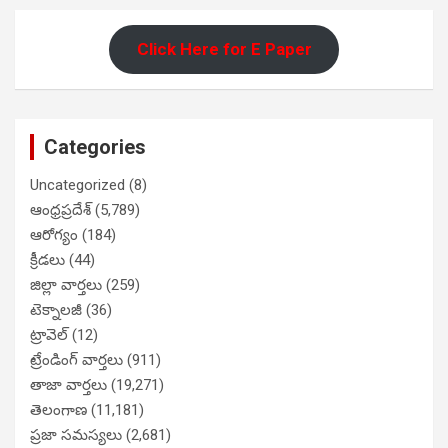
Click Here for E Paper
Categories
Uncategorized
(8)
ఆంధ్రప్రదేశ్
(5,789)
ఆరోగ్యం
(184)
క్రీడలు
(44)
జిల్లా వార్తలు
(259)
టెక్నాలజీ
(36)
ట్రావెల్
(12)
ట్రేండింగ్ వార్తలు
(911)
తాజా వార్తలు
(19,271)
తెలంగాణ
(11,181)
ప్రజా సమస్యలు
(2,681)