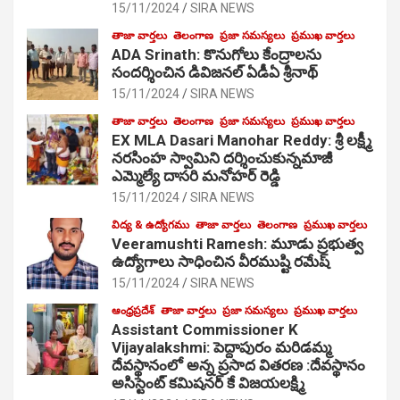
15/11/2024
SIRA NEWS
తాజా వార్తలు
తెలంగాణ
ప్రజా సమస్యలు
ప్రముఖ వార్తలు
ADA Srinath: కొనుగోలు కేంద్రాల‌ను
సంద‌ర్శించిన డివిజనల్ ఏడీఏ శ్రీనాథ్
15/11/2024
SIRA NEWS
తాజా వార్తలు
తెలంగాణ
ప్రజా సమస్యలు
ప్రముఖ వార్తలు
EX MLA Dasari Manohar Reddy: శ్రీ లక్ష్మీ
నరసింహ స్వామిని దర్శించుకున్నమాజీ
ఎమ్మెల్యే దాసరి మనోహర్ రెడ్డి
15/11/2024
SIRA NEWS
విద్య & ఉద్యోగము
తాజా వార్తలు
తెలంగాణ
ప్రముఖ వార్తలు
Veeramushti Ramesh: మూడు ప్రభుత్వ
ఉద్యోగాలు సాధించిన వీరముష్టి రమేష్
15/11/2024
SIRA NEWS
ఆంధ్రప్రదేశ్
తాజా వార్తలు
ప్రజా సమస్యలు
ప్రముఖ వార్తలు
Assistant Commissioner K
Vijayalakshmi: పెద్దాపురం మరిడమ్మ
దేవస్థానంలో అన్న ప్రసాద వితరణ :దేవస్థానం
అసిస్టెంట్ కమిషనర్ కే విజయలక్ష్మి