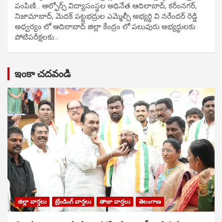
పంపిణి… ఆల్ఫోర్స్ విద్యాసంస్థల అధినేత ఆదిలాబాద్, కరీంనగర్,
నిజామాబాద్, మెదక్ పట్టభద్రుల ఎమ్మెల్సీ అభ్యర్థి వి నరేందర్ రెడ్డి
అధ్వర్యం లో ఆదిలాబాద్ జిల్లా కేంద్రం లో పలువురు అభ్యర్థులకు
పోటిప‌రీక్ష‌ల‌కు…
ఇంకా చదవండి
జిల్లా వార్తలు
ట్రేండింగ్ వార్తలు
తాజా వార్తలు
తెలంగాణ