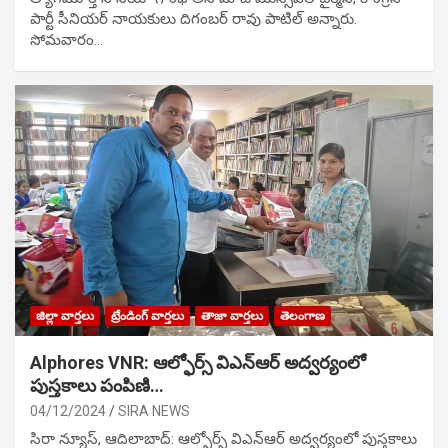
పార్టీ సీనియ‌ర్ నాయ‌కులు దిగంబ‌ర్ రావు పాటిల్ అన్నారు.
సోమవారం…
జిల్లా వార్తలు
ట్రేండింగ్ వార్తలు
తాజా వార్తలు
తెలంగాణ
Alphores VNR: ఆల్ఫోర్స్ విఎన్ఆర్ అద్వర్యంలో
పుస్తకాలు పంపిణి…
04/12/2024
SIRA NEWS
సిరా న్యూస్, ఆదిలాబాద్: ఆల్ఫోర్స్ విఎన్ఆర్ అద్వర్యంలో పుస్తకాలు