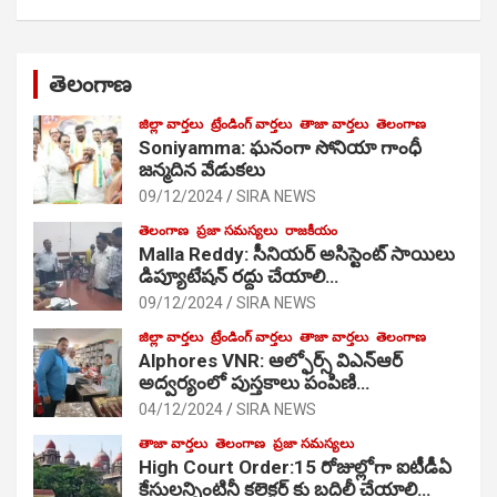
తెలంగాణ
జిల్లా వార్తలు
ట్రేండింగ్ వార్తలు
తాజా వార్తలు
తెలంగాణ
Soniyamma: ఘ‌నంగా సోనియా గాంధీ
జ‌న్మ‌దిన వేడుక‌లు
09/12/2024
SIRA NEWS
తెలంగాణ
ప్రజా సమస్యలు
రాజకీయం
Malla Reddy: సీనియర్ అసిస్టెంట్ సాయిలు
డిప్యూటేషన్ రద్దు చేయాలి…
09/12/2024
SIRA NEWS
జిల్లా వార్తలు
ట్రేండింగ్ వార్తలు
తాజా వార్తలు
తెలంగాణ
Alphores VNR: ఆల్ఫోర్స్ విఎన్ఆర్
అద్వర్యంలో పుస్తకాలు పంపిణి…
04/12/2024
SIRA NEWS
తాజా వార్తలు
తెలంగాణ
ప్రజా సమస్యలు
High Court Order:15 రోజుల్లోగా ఐటీడీఏ
కేసులన్నింటినీ కలెక్టర్ కు బదిలీ చేయాలి…