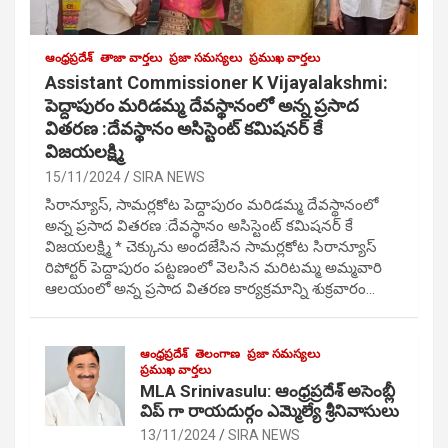
ఆంధ్రప్రదేశ్
తాజా వార్తలు
ప్రజా సమస్యలు
ప్రముఖ వార్తలు
Assistant Commissioner K Vijayalakshmi:
పెద్దాపురం మరిడమ్మ దేవస్థానంలో అన్న ప్రసాద
వితరణ :దేవస్థానం అసిస్టెంట్ కమిషనర్ కే
విజయలక్ష్మి
15/11/2024
SIRA NEWS
సిరాన్యూస్, సామర్లకోట పెద్దాపురం మరిడమ్మ దేవస్థానంలో
అన్న ప్రసాద వితరణ :దేవస్థానం అసిస్టెంట్ కమిషనర్ కే
విజయలక్ష్మి * చెక్కును అందజేసిన సామర్లకోట సిరాన్యూస్
రిపోర్టర్ పెద్దాపురం పట్టణంలో వెలసిన మరిటమ్మ అమ్మవారి
ఆలయంలో అన్న ప్రసాద వితరణ కార్యక్రమాన్ని శుక్రవారం…
ఆంధ్రప్రదేశ్
తెలంగాణ
ప్రజా సమస్యలు
ప్రముఖ వార్తలు
MLA Srinivasulu: ఆంధ్రప్రదేశ్ అసెంబ్లీ
విప్ గా రాయదుర్గం ఎమ్మెల్యే శ్రీనివాసులు
13/11/2024
SIRA NEWS