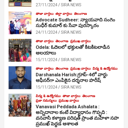
27/11/2024
SIRA NEWS
తాజా వార్తలు
జిల్లా వార్తలు
తెలంగాణ
Advocate Sudheer: న్యాయవాది సంగెం
సుధీర్ కుమార్ కు సేవా పురస్కారం
24/11/2024
SIRA NEWS
తాజా వార్తలు
తెలంగాణ
ప్రముఖ వార్తలు
Odela: ఓదెల‌లో భక్తులతో కిటకిటలాడిన
ఆల‌యాలు
15/11/2024
SIRA NEWS
తాజా వార్తలు
తెలంగాణ
ప్రముఖ వార్తలు
విద్య & ఉద్యోగము
Darshanala Harish:గ్రూప్-4లో వార్డు
ఆఫీసర్‌గా ఎంపికైన దర్శనాల హరీష్
15/11/2024
SIRA NEWS
విద్య & ఉద్యోగము
తాజా వార్తలు
తెలంగాణ
ప్రజా సమస్యలు
ప్రముఖ వార్తలు
Vanavasi Peddada Ashalata :
అన్నిదానాల కంటే విద్యాధానం గొప్పది :
వనవాసి కళ్యాణ పరిషత్ ప్రాంత మహిళా సహ
ప్రముఖ్ పెద్దడ ఆశాలత