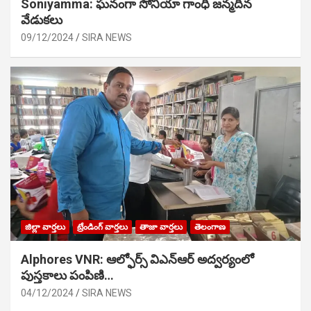
Soniyamma: ఘ‌నంగా సోనియా గాంధీ జ‌న్మ‌దిన
వేడుక‌లు
09/12/2024
SIRA NEWS
జిల్లా వార్తలు
ట్రేండింగ్ వార్తలు
తాజా వార్తలు
తెలంగాణ
Alphores VNR: ఆల్ఫోర్స్ విఎన్ఆర్ అద్వర్యంలో
పుస్తకాలు పంపిణి…
04/12/2024
SIRA NEWS