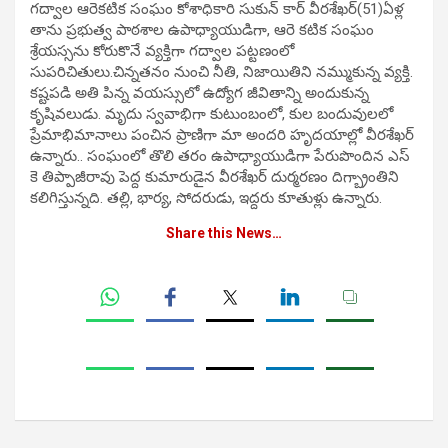
గద్వాల ఆరెకటిక సంఘం కోశాధికారి సుకున్ కార్ వీరశేఖర్(51)ఏళ్ల
తాను ప్రభుత్వ పాఠశాల ఉపాధ్యాయుడిగా, ఆరె కటిక సంఘం
శ్రేయస్సను కోరుకొనే వ్యక్తిగా గద్వాల పట్టణంలో
సుపరిచితులు.చిన్నతనం నుంచి నీతి, నిజాయితిని నమ్ముకున్న వ్యక్తి.
కష్టపడి అతి పిన్న వయస్సులో ఉద్యోగ జీవితాన్ని అందుకున్న
కృషివలుడు. మృదు స్వవాభిగా కుటుంబంలో, కుల బందువులలో
ప్రేమాభిమానాలు పంచిన ప్రాణిగా మా అందరి హృదయాల్లో వీరశేఖర్
ఉన్నారు.. సంఘంలో తొలి తరం ఉపాధ్యాయుడిగా పేరుపొందిన ఎస్
కె తిప్పాజీరావు పెద్ద కుమారుడైన వీరశేఖర్ దుర్మరణం దిగ్బ్రాంతిని
కలిగిస్తున్నది. తల్లి, భార్య, సోదరుడు, ఇద్దరు కూతుళ్లు ఉన్నారు.
Share this News…