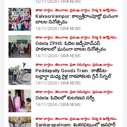
15/11/2024
SIRA NEWS
తాజా వార్తలు
తెలంగాణ
ప్రముఖ వార్తలు
విద్య & ఉద్యోగము
Kalvasrirampur: కాల్వశ్రీరాంపూర్లో ఘనంగా
బాలల దినోత్సవం
14/11/2024
SIRA NEWS
తాజా వార్తలు
తెలంగాణ
ప్రముఖ వార్తలు
విద్య & ఉద్యోగము
Odela ZPHS: ఓదెల జ‌డ్పీహెచ్ఎస్
పాఠ‌శాల‌లో ఘనంగా బాలల దినోత్సవం
14/11/2024
SIRA NEWS
తాజా వార్తలు
తెలంగాణ
ప్రజా సమస్యలు
ప్రముఖ వార్తలు
Peddapally Goods Train : కాజీపేట-
బల్లార్షా మధ్య రైళ్ల రాకపోకలకు గ్రీన్ సిగ్నల్
14/11/2024
SIRA NEWS
తాజా వార్తలు
తెలంగాణ
ప్రజా సమస్యలు
ప్రముఖ వార్తలు
Odela: ఓదెలలో కులగణన సర్వే
14/11/2024
SIRA NEWS
తాజా వార్తలు
తెలంగాణ
ప్రముఖ వార్తలు
విద్య & ఉద్యోగము
Sankarapatnam: శంకరపట్నంలో జవహర్