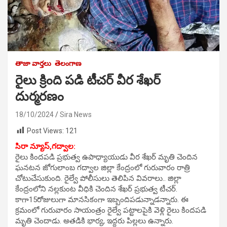
తాజా వార్తలు
తెలంగాణ
రైలు క్రింది పడి టీచర్ వీర శేఖర్
దుర్మరణం
18/10/2024
Sira News
Post Views:
121
సిరా న్యూస్,గద్వాల:
రైలు కిందపడి ప్రభుత్వ ఉపాధ్యాయుడు వీర శేఖర్ మృతి చెందిన
ఘనటన జోగులాంబ గద్వాల జిల్లా కేంద్రంలో గురువారం రాత్రి
చోటుచేసుకుంది. రైల్వే పోలీసులు తెలిపిన వివరాలు.. జిల్లా
కేంద్రంలోని నల్లకుంట వీధికి చెందిన శేఖర్ ప్రభుత్వ టీచర్.
కాగా15రోజులుగా మానసికంగా ఇబ్బందిపడున్నాడన్నారు. ఈ
క్రమంలో గురువారం సాయంత్రం రైల్వే పట్టాలపైకి వెళ్లి రైలు కిందపడి
మృతి చెందాడు. అతడికి భార్య, ఇద్దరు పిల్లలు ఉన్నారు.