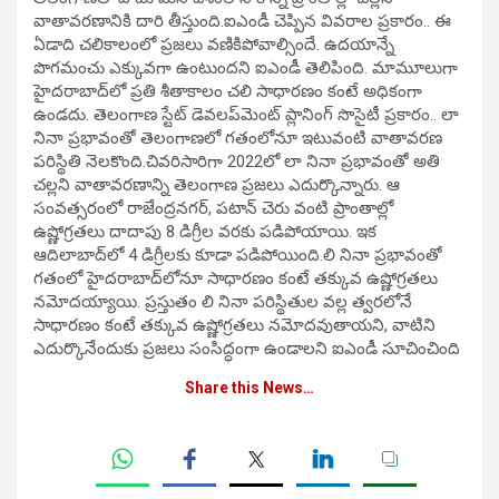
వాతావరణానికి దారి తీస్తుంది.ఐఎండీ చెప్పిన వివరాల ప్రకారం.. ఈ
ఏడాది చలికాలంలో ప్రజలు వణికిపోవాల్సిందే. ఉదయాన్నే
పొగమంచు ఎక్కువగా ఉంటుందని ఐఎండీ తెలిపింది. మామూలుగా
హైదరాబాద్‌లో ప్రతి శీతాకాలం చలి సాధారణం కంటే అధికంగా
ఉండదు. తెలంగాణ స్టేట్ డెవలప్‌మెంట్ ప్లానింగ్ సొసైటీ ప్రకారం.. లా
నినా ప్రభావంతో తెలంగాణలో గతంలోనూ ఇటువంటి వాతావరణ
పరిస్థితి నెలకొంది.చివరిసారిగా 2022లో లా నినా ప్రభావంతో అతి
చల్లని వాతావరణాన్ని తెలంగాణ ప్రజలు ఎదుర్కొన్నారు. ఆ
సంవత్సరంలో రాజేంద్రనగర్, పటాన్‌ చెరు వంటి ప్రాంతాల్లో
ఉష్ణోగ్రతలు దాదాపు 8 డిగ్రీల వరకు పడిపోయాయి. ఇక
ఆదిలాబాద్‌లో 4 డిగ్రీలకు కూడా పడిపోయింది.లి నినా ప్రభావంతో
గతంలో హైదరాబాద్‌లోనూ సాధారణం కంటే తక్కువ ఉష్ణోగ్రతలు
నమోదయ్యాయి. ప్రస్తుతం లి నినా పరిస్థితుల వల్ల త్వరలోనే
సాధారణం కంటే తక్కువ ఉష్ణోగ్రతలు నమోదవుతాయని, వాటిని
ఎదుర్కొనేందుకు ప్రజలు సంసిద్ధంగా ఉండాలని ఐఎండీ సూచించింది
Share this News…