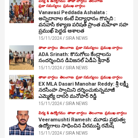
విద్య & ఉద్యోగము
తాజా వార్తలు
తెలంగాణ
ప్రజా సమస్యలు
ప్రముఖ వార్తలు
Vanavasi Peddada Ashalata :
అన్నిదానాల కంటే విద్యాధానం గొప్పది :
వనవాసి కళ్యాణ పరిషత్ ప్రాంత మహిళా సహ
ప్రముఖ్ పెద్దడ ఆశాలత
15/11/2024
SIRA NEWS
తాజా వార్తలు
తెలంగాణ
ప్రజా సమస్యలు
ప్రముఖ వార్తలు
ADA Srinath: కొనుగోలు కేంద్రాల‌ను
సంద‌ర్శించిన డివిజనల్ ఏడీఏ శ్రీనాథ్
15/11/2024
SIRA NEWS
తాజా వార్తలు
తెలంగాణ
ప్రజా సమస్యలు
ప్రముఖ వార్తలు
EX MLA Dasari Manohar Reddy: శ్రీ లక్ష్మీ
నరసింహ స్వామిని దర్శించుకున్నమాజీ
ఎమ్మెల్యే దాసరి మనోహర్ రెడ్డి
15/11/2024
SIRA NEWS
విద్య & ఉద్యోగము
తాజా వార్తలు
తెలంగాణ
ప్రముఖ వార్తలు
Veeramushti Ramesh: మూడు ప్రభుత్వ
ఉద్యోగాలు సాధించిన వీరముష్టి రమేష్
15/11/2024
SIRA NEWS