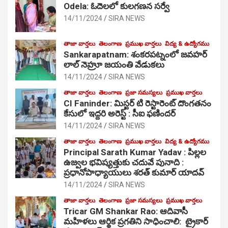
Odela: ఓదెలలో కులగణన సర్వే
14/11/2024
SIRA NEWS
తాజా వార్తలు
తెలంగాణ
ప్రముఖ వార్తలు
విద్య & ఉద్యోగము
Sankarapatnam: శంకరపట్నంలో జవహర్
లాల్ నెహ్రూ జయంతి వేడుకలు
14/11/2024
SIRA NEWS
తాజా వార్తలు
తెలంగాణ
ప్రజా సమస్యలు
ప్రముఖ వార్తలు
CI Faninder: మిస్టర్ టి రెస్టారెంట్ దొంగతనం
కేసులో ఇద్దరి అరెస్ట్ : సీఐ ఫణిందర్
14/11/2024
SIRA NEWS
తాజా వార్తలు
తెలంగాణ
ప్రముఖ వార్తలు
విద్య & ఉద్యోగము
Principal Sarath Kumar Yadav : పిల్లల
ఉజ్వల భవిష్యత్తుకు చదువే పునాది :
ప్రధానోపాధ్యాయులు శరత్ కుమార్ యాదవ్
14/11/2024
SIRA NEWS
తాజా వార్తలు
తెలంగాణ
ప్రజా సమస్యలు
ప్రముఖ వార్తలు
Tricar GM Shankar Rao: ఆదివాసీ
మహిళలు ఆర్థిక ప్రగతిని సాధించాలి: ట్రైకార్