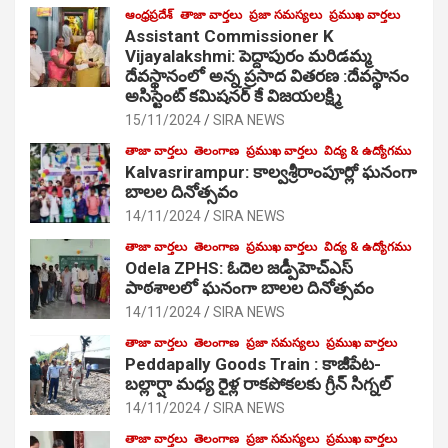
ఆంధ్రప్రదేశ్
తాజా వార్తలు
ప్రజా సమస్యలు
ప్రముఖ వార్తలు
Assistant Commissioner K
Vijayalakshmi: పెద్దాపురం మరిడమ్మ
దేవస్థానంలో అన్న ప్రసాద వితరణ :దేవస్థానం
అసిస్టెంట్ కమిషనర్ కే విజయలక్ష్మి
15/11/2024
SIRA NEWS
తాజా వార్తలు
తెలంగాణ
ప్రముఖ వార్తలు
విద్య & ఉద్యోగము
Kalvasrirampur: కాల్వశ్రీరాంపూర్లో ఘనంగా
బాలల దినోత్సవం
14/11/2024
SIRA NEWS
తాజా వార్తలు
తెలంగాణ
ప్రముఖ వార్తలు
విద్య & ఉద్యోగము
Odela ZPHS: ఓదెల జ‌డ్పీహెచ్ఎస్
పాఠ‌శాల‌లో ఘనంగా బాలల దినోత్సవం
14/11/2024
SIRA NEWS
తాజా వార్తలు
తెలంగాణ
ప్రజా సమస్యలు
ప్రముఖ వార్తలు
Peddapally Goods Train : కాజీపేట-
బల్లార్షా మధ్య రైళ్ల రాకపోకలకు గ్రీన్ సిగ్నల్
14/11/2024
SIRA NEWS
తాజా వార్తలు
తెలంగాణ
ప్రజా సమస్యలు
ప్రముఖ వార్తలు