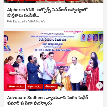
Alphores VNR: ఆల్ఫోర్స్ విఎన్ఆర్ అద్వర్యంలో
పుస్తకాలు పంపిణి…
04/12/2024
SIRA NEWS
తాజా వార్తలు
జిల్లా వార్తలు
తెలంగాణ
Advocate Sudheer: న్యాయవాది సంగెం సుధీర్
కుమార్ కు సేవా పురస్కారం