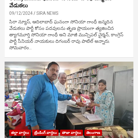
వేడుక‌లు
09/12/2024
SIRA NEWS
సిరా న్యూస్, ఆదిలాబాద్ ఘ‌నంగా సోనియా గాంధీ జ‌న్మ‌దిన
వేడుక‌లు పార్టీ కోసం ప‌ద‌వుల‌ను తృణ ప్రాయంగా త్య‌జించిన
త్యాగమూర్తి సోనియా గాంధీ అని మాజీ మున్సిప‌ల్ చైర్మ‌న్, కాంగ్రెస్
పార్టీ సీనియ‌ర్ నాయ‌కులు దిగంబ‌ర్ రావు పాటిల్ అన్నారు.
సోమవారం…
జిల్లా వార్తలు
ట్రేండింగ్ వార్తలు
తాజా వార్తలు
తెలంగాణ