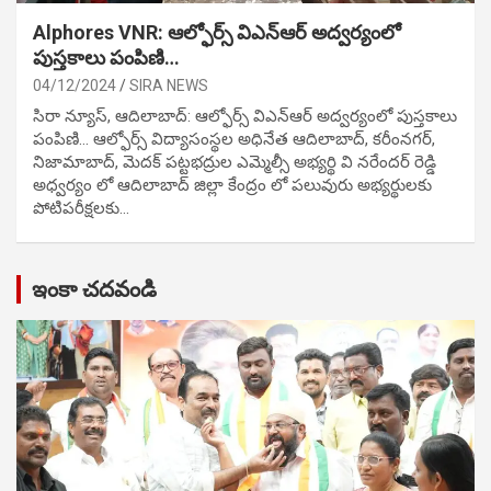
Alphores VNR: ఆల్ఫోర్స్ విఎన్ఆర్ అద్వర్యంలో
పుస్తకాలు పంపిణి…
04/12/2024
SIRA NEWS
సిరా న్యూస్, ఆదిలాబాద్: ఆల్ఫోర్స్ విఎన్ఆర్ అద్వర్యంలో పుస్తకాలు
పంపిణి… ఆల్ఫోర్స్ విద్యాసంస్థల అధినేత ఆదిలాబాద్, కరీంనగర్,
నిజామాబాద్, మెదక్ పట్టభద్రుల ఎమ్మెల్సీ అభ్యర్థి వి నరేందర్ రెడ్డి
అధ్వర్యం లో ఆదిలాబాద్ జిల్లా కేంద్రం లో పలువురు అభ్యర్థులకు
పోటిప‌రీక్ష‌ల‌కు…
ఇంకా చదవండి