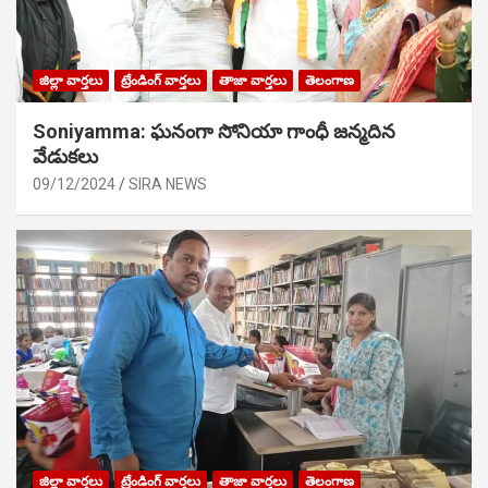
జిల్లా వార్తలు
ట్రేండింగ్ వార్తలు
తాజా వార్తలు
తెలంగాణ
Soniyamma: ఘ‌నంగా సోనియా గాంధీ జ‌న్మ‌దిన
వేడుక‌లు
09/12/2024
SIRA NEWS
జిల్లా వార్తలు
ట్రేండింగ్ వార్తలు
తాజా వార్తలు
తెలంగాణ