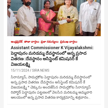
ఆంధ్రప్రదేశ్
తాజా వార్తలు
ప్రజా సమస్యలు
ప్రముఖ వార్తలు
Assistant Commissioner K Vijayalakshmi:
పెద్దాపురం మరిడమ్మ దేవస్థానంలో అన్న ప్రసాద
వితరణ :దేవస్థానం అసిస్టెంట్ కమిషనర్ కే
విజయలక్ష్మి
15/11/2024
SIRA NEWS
సిరాన్యూస్, సామర్లకోట పెద్దాపురం మరిడమ్మ దేవస్థానంలో
అన్న ప్రసాద వితరణ :దేవస్థానం అసిస్టెంట్ కమిషనర్ కే
విజయలక్ష్మి * చెక్కును అందజేసిన సామర్లకోట సిరాన్యూస్
రిపోర్టర్ పెద్దాపురం పట్టణంలో వెలసిన మరిటమ్మ అమ్మవారి
ఆలయంలో అన్న ప్రసాద వితరణ కార్యక్రమాన్ని శుక్రవారం…