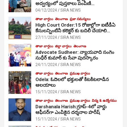
అద్వర్యంలో పుస్తకాలు పంపిణి…
04/12/2024
SIRA NEWS
తాజా వార్తలు
తెలంగాణ
ప్రజా సమస్యలు
High Court Order:15 రోజుల్లోగా ఐటీడీఏ
కేసులన్నింటినీ కలెక్టర్ కు బదిలీ చేయాలి…
27/11/2024
SIRA NEWS
తాజా వార్తలు
జిల్లా వార్తలు
తెలంగాణ
Advocate Sudheer: న్యాయవాది సంగెం
సుధీర్ కుమార్ కు సేవా పురస్కారం
24/11/2024
SIRA NEWS
తాజా వార్తలు
తెలంగాణ
ప్రముఖ వార్తలు
Odela: ఓదెల‌లో భక్తులతో కిటకిటలాడిన
ఆల‌యాలు
15/11/2024
SIRA NEWS
తాజా వార్తలు
తెలంగాణ
ప్రముఖ వార్తలు
విద్య & ఉద్యోగము
Darshanala Harish:గ్రూప్-4లో వార్డు
ఆఫీసర్‌గా ఎంపికైన దర్శనాల హరీష్
15/11/2024
SIRA NEWS