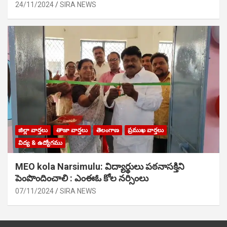
24/11/2024
SIRA NEWS
జిల్లా వార్తలు
తాజా వార్తలు
తెలంగాణ
ప్రముఖ వార్తలు
విద్య & ఉద్యోగము
MEO kola Narsimulu: విద్యార్థులు పఠ‌నాసక్తిని
పెంపొందించాలి : ఎంఈఓ కోల నర్సింలు
07/11/2024
SIRA NEWS