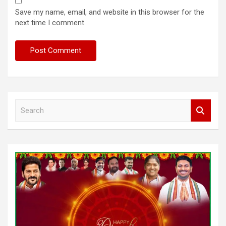
Save my name, email, and website in this browser for the
next time I comment.
S
e
a
r
c
h