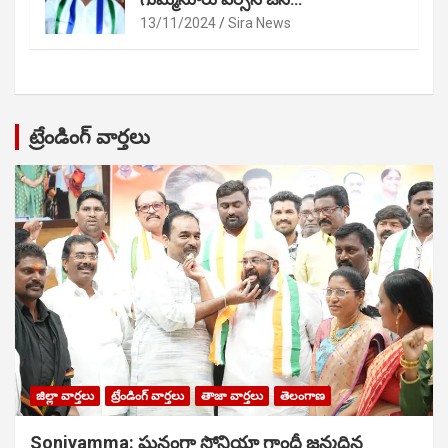
13/11/2024
Sira News
ట్రేండింగ్ వార్తలు
జిల్లా వార్తలు
ట్రేండింగ్ వార్తలు
తాజా వార్తలు
తెలంగాణ
Soniyamma: ఘ‌నంగా సోనియా గాంధీ జ‌న్మ‌దిన