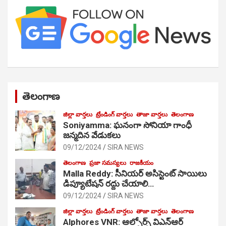
తెలంగాణ
జిల్లా వార్తలు
ట్రేండింగ్ వార్తలు
తాజా వార్తలు
తెలంగాణ
Soniyamma: ఘ‌నంగా సోనియా గాంధీ
జ‌న్మ‌దిన వేడుక‌లు
09/12/2024
SIRA NEWS
తెలంగాణ
ప్రజా సమస్యలు
రాజకీయం
Malla Reddy: సీనియర్ అసిస్టెంట్ సాయిలు
డిప్యూటేషన్ రద్దు చేయాలి…
09/12/2024
SIRA NEWS
జిల్లా వార్తలు
ట్రేండింగ్ వార్తలు
తాజా వార్తలు
తెలంగాణ
Alphores VNR: ఆల్ఫోర్స్ విఎన్ఆర్