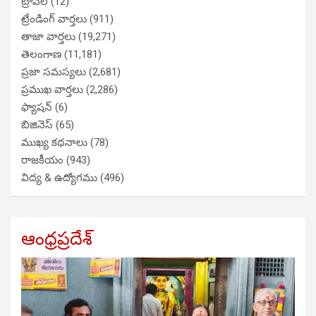
ట్రావెల్
(12)
ట్రేండింగ్ వార్తలు
(911)
తాజా వార్తలు
(19,271)
తెలంగాణ
(11,181)
ప్రజా సమస్యలు
(2,681)
ప్రముఖ వార్తలు
(2,286)
ఫ్యాషన్
(6)
బిజినెస్
(65)
ముఖ్య కథనాలు
(78)
రాజకీయం
(943)
విద్య & ఉద్యోగము
(496)
ఆంధ్రప్రదేశ్