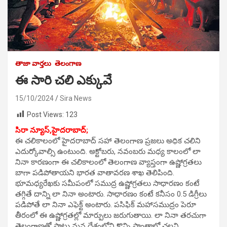
తాజా వార్తలు
తెలంగాణ
ఈ సారి చలి ఎక్కువే
15/10/2024
Sira News
Post Views:
123
సిరా న్యూస్,హైదరాబాద్;
ఈ చలికాలంలో హైదరాబాద్‌ సహా తెలంగాణ ప్రజలు అధిక చలిని
ఎదుర్కోవాల్సి ఉంటుంది. అక్టోబరు, నవంబరు మధ్య కాలంలో లా
నినా కారణంగా ఈ చలికాలంలో తెలంగాణ వ్యాప్తంగా ఉష్ణోగ్రతలు
బాగా పడిపోతాయని భారత వాతావరణ శాఖ తెలిపింది.
భూమధ్యరేఖకు సమీపంలో సముద్ర ఉష్ణోగ్రతలు సాధారణం కంటే
తగ్గితే దాన్ని లా నినా అంటారు. సాధారణం కంటే కనీసం 0.5 డిగ్రీలు
పడిపోతే లా నినా ఎఫెక్ట్‌ అంటారు. పసిఫిక్ మహాసముద్రం పెరూ
తీరంలో ఈ ఉష్ణోగ్రతల్లో మార్పులు జరుగుతాయి. లా నినా తరచుగా
తెలంగాణతో పాటు మన దేశంలోని కొన్ని ప్రాంతాల్లో చల్లని