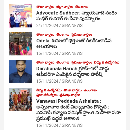
తాజా వార్తలు
జిల్లా వార్తలు
తెలంగాణ
Advocate Sudheer: న్యాయవాది సంగెం
సుధీర్ కుమార్ కు సేవా పురస్కారం
24/11/2024
SIRA NEWS
తాజా వార్తలు
తెలంగాణ
ప్రముఖ వార్తలు
Odela: ఓదెల‌లో భక్తులతో కిటకిటలాడిన
ఆల‌యాలు
15/11/2024
SIRA NEWS
తాజా వార్తలు
తెలంగాణ
ప్రముఖ వార్తలు
విద్య & ఉద్యోగము
Darshanala Harish:గ్రూప్-4లో వార్డు
ఆఫీసర్‌గా ఎంపికైన దర్శనాల హరీష్
15/11/2024
SIRA NEWS
విద్య & ఉద్యోగము
తాజా వార్తలు
తెలంగాణ
ప్రజా సమస్యలు
ప్రముఖ వార్తలు
Vanavasi Peddada Ashalata :
అన్నిదానాల కంటే విద్యాధానం గొప్పది :
వనవాసి కళ్యాణ పరిషత్ ప్రాంత మహిళా సహ
ప్రముఖ్ పెద్దడ ఆశాలత
15/11/2024
SIRA NEWS