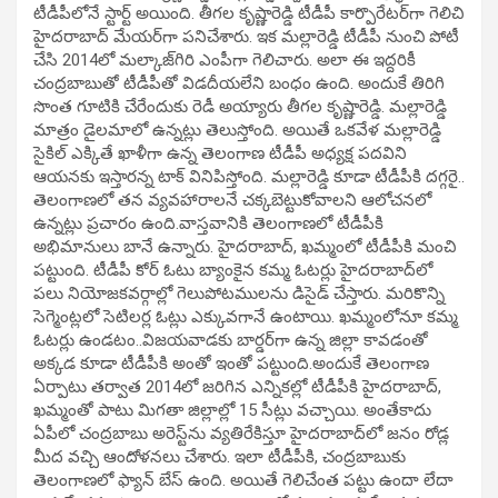
టీడీపీలోనే స్టార్ట్ అయింది. తీగల కృష్ణారెడ్డి టీడీపీ కార్పొరేటర్‌గా గెలిచి
హైదరాబాద్‌ మేయర్‌గా పనిచేశారు. ఇక మల్లారెడ్డి టీడీపీ నుంచి పోటీ
చేసి 2014లో మల్కాజ్‌గిరి ఎంపీగా గెలిచారు. అలా ఈ ఇద్దరికీ
చంద్రబాబుతో టీడీపీతో విడదీయలేని బంధం ఉంది. అందుకే తిరిగి
సొంత గూటికి చేరేందుకు రెడీ అయ్యారు తీగల కృష్ణారెడ్డి. మల్లారెడ్డి
మాత్రం డైలమాలో ఉన్నట్లు తెలుస్తోంది. అయితే ఒకవేళ మల్లారెడ్డి
సైకిల్‌ ఎక్కితే ఖాళీగా ఉన్న తెలంగాణ టీడీపీ అధ్యక్ష పదవిని
ఆయనకు ఇస్తారన్న టాక్ వినిపిస్తోంది. మల్లారెడ్డి కూడా టీడీపీకి దగ్గరై..
తెలంగాణలో తన వ్యవహారాలనే చక్కబెట్టుకోవాలని ఆలోచనలో
ఉన్నట్లు ప్రచారం ఉంది.వాస్తవానికి తెలంగాణలో టీడీపీకి
అభిమానులు బానే ఉన్నారు. హైదరాబాద్‌, ఖమ్మంలో టీడీపీకి మంచి
పట్టుంది. టీడీపీ కోర్‌ ఓటు బ్యాంకైన కమ్మ ఓటర్లు హైదరాబాద్‌లో
పలు నియోజకవర్గాల్లో గెలుపోటములను డిసైడ్ చేస్తారు. మరికొన్ని
సెగ్మెంట్లలో సెటిలర్ల ఓట్లు ఎక్కువగానే ఉంటాయి. ఖమ్మంలోనూ కమ్మ
ఓటర్లు ఉండటం..విజయవాడకు బార్డర్‌గా ఉన్న జిల్లా కావడంతో
అక్కడ కూడా టీడీపీకి అంతో ఇంతో పట్టుంది.అందుకే తెలంగాణ
ఏర్పాటు తర్వాత 2014లో జరిగిన ఎన్నికల్లో టీడీపీకి హైదరాబాద్‌,
ఖమ్మంతో పాటు మిగతా జిల్లాల్లో 15 సీట్లు వచ్చాయి. అంతేకాదు
ఏపీలో చంద్రబాబు అరెస్ట్‌ను వ్యతిరేకిస్తూ హైదరాబాద్‌లో జనం రోడ్ల
మీద వచ్చి ఆందోళనలు చేశారు. ఇలా టీడీపీకి, చంద్రబాబుకు
తెలంగాణలో ఫ్యాన్ బేస్ ఉంది. అయితే గెలిచేంత పట్టు ఉందా లేదా