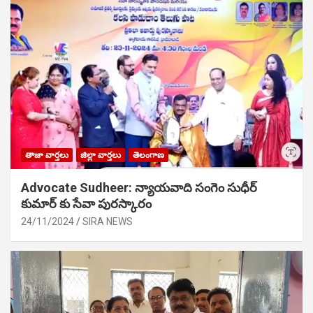
తాజా వార్తలు
జిల్లా వార్తలు
తెలంగాణ
Advocate Sudheer: న్యాయవాది సంగెం సుధీర్
కుమార్ కు సేవా పురస్కారం
24/11/2024
SIRA NEWS