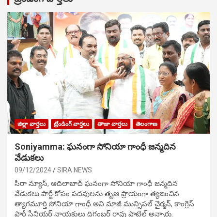
జిల్లా వార్తలు
ట్రేండింగ్ వార్తలు
తాజా వార్తలు
తెలంగాణ
Soniyamma: ఘ‌నంగా సోనియా గాంధీ జ‌న్మ‌దిన
వేడుక‌లు
09/12/2024
SIRA NEWS
సిరా న్యూస్, ఆదిలాబాద్ ఘ‌నంగా సోనియా గాంధీ జ‌న్మ‌దిన
వేడుక‌లు పార్టీ కోసం ప‌ద‌వుల‌ను తృణ ప్రాయంగా త్య‌జించిన
త్యాగమూర్తి సోనియా గాంధీ అని మాజీ మున్సిప‌ల్ చైర్మ‌న్, కాంగ్రెస్
పార్టీ సీనియ‌ర్ నాయ‌కులు దిగంబ‌ర్ రావు పాటిల్ అన్నారు.