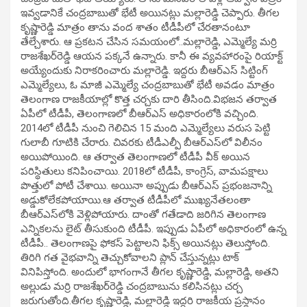
ఇవ్వడానికే చంద్రబాబుతో భేటీ అయినట్లు మల్లారెడ్డి చెప్పారు. తీగల
కృష్ణారెడ్డి మాత్రం తాను వంద శాతం టీడీపీలో చేరతానంటూ
తేల్చేశారు. ఆ ప్రకటన చేసిన సమయంలో..మల్లారెడ్డి, ఎమ్మెల్యే మర్రి
రాజశేఖర్‌రెడ్డి ఆయన పక్కనే ఉన్నారు. కానీ ఈ వ్యవహారంపై రియాక్ట్‌
అయ్యేందుకు నిరాకరించారు మల్లారెడ్డి. ఇద్దరు బీఆర్ఎస్ సిట్టింగ్‌
ఎమ్మెల్యేలు, ఓ మాజీ ఎమ్మెల్యే చంద్రబాబుతో భేటీ అవడం మాత్రం
తెలంగాణ రాజకీయాల్లో కొత్త చర్చకు దారి తీసింది.విభజన తర్వాత
ఏపీలో టీడీపీ, తెలంగాణలో బీఆర్ఎస్ అధికారంలోకి వచ్చింది.
2014లో టీడీపీ నుంచి గెలిచిన 15 మంది ఎమ్మెల్యేలు వరుస పెట్టి
గులాబీ గూటికి చేరారు. చివరకు టీడీఎల్పీ బీఆర్ఎస్‌లో విలీనం
అయిపోయింది. ఆ తర్వాత తెలంగాణలో టీడీపీ వీక్ అయిన
పరిస్థితులు కనిపించాయి. 2018లో టీడీపీ, కాంగ్రెస్‌, వామపక్షాలు
పొత్తులో పోటీ చేశాయి. అయినా అప్పుడు బీఆర్ఎస్‌ ప్రభంజనాన్ని
అడ్డుకోలేకపోయాయి.ఆ తర్వాత టీడీపీలో ముఖ్యనేతలంతా
బీఆర్‌ఎస్‌లోకి వెళ్లిపోయారు. దాంతో గతేడాది జరిగిన తెలంగాణ
ఎన్నికలను లైట్‌ తీసుకుంది టీడీపీ. ఇప్పుడు ఏపీలో అధికారంలో ఉన్న
టీడీపీ.. తెలంగాణపై ఫోకస్‌ పెట్టాలని ఫిక్స్ అయినట్లు తెలుస్తోంది.
తిరిగి గత వైభవాన్ని తెచ్చుకోవాలని ప్లాన్ చేస్తున్నట్లు టాక్
వినిపిస్తోంది. అందులో భాగంగానే తీగల కృష్ణారెడ్డి, మల్లారెడ్డి, అతని
అల్లుడు మర్రి రాజశేఖర్‌రెడ్డి చంద్రబాబును కలిసినట్లు చర్చ
జరుగుతోంది.తీగల కృష్ణారెడ్డి, మల్లారెడ్డి ఇద్దరి రాజకీయ ప్రస్థానం