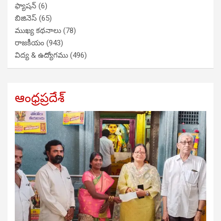
ఫ్యాషన్
(6)
బిజినెస్
(65)
ముఖ్య కథనాలు
(78)
రాజకీయం
(943)
విద్య & ఉద్యోగము
(496)
ఆంధ్రప్రదేశ్