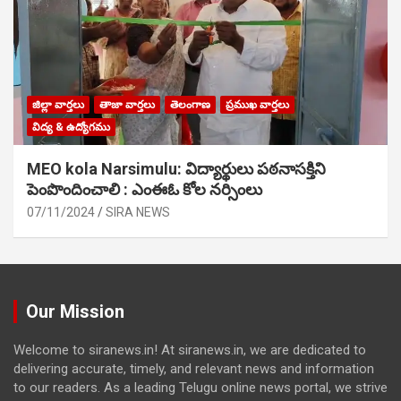
జిల్లా వార్తలు
తాజా వార్తలు
తెలంగాణ
ప్రముఖ వార్తలు
విద్య & ఉద్యోగము
MEO kola Narsimulu: విద్యార్థులు పఠ‌నాసక్తిని
పెంపొందించాలి : ఎంఈఓ కోల నర్సింలు
07/11/2024
SIRA NEWS
Our Mission
Welcome to siranews.in! At siranews.in, we are dedicated to
delivering accurate, timely, and relevant news and information
to our readers. As a leading Telugu online news portal, we strive