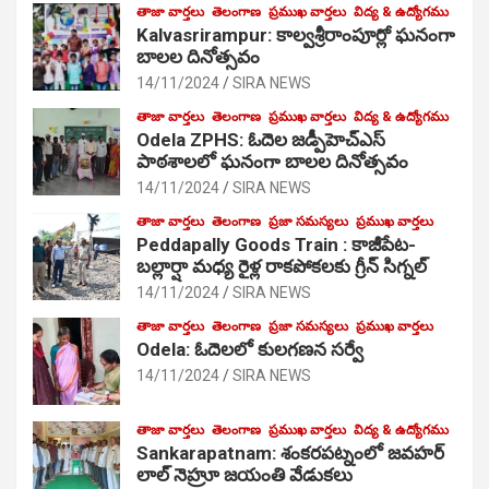
తాజా వార్తలు
తెలంగాణ
ప్రముఖ వార్తలు
విద్య & ఉద్యోగము
Kalvasrirampur: కాల్వశ్రీరాంపూర్లో ఘనంగా
బాలల దినోత్సవం
14/11/2024
SIRA NEWS
తాజా వార్తలు
తెలంగాణ
ప్రముఖ వార్తలు
విద్య & ఉద్యోగము
Odela ZPHS: ఓదెల జ‌డ్పీహెచ్ఎస్
పాఠ‌శాల‌లో ఘనంగా బాలల దినోత్సవం
14/11/2024
SIRA NEWS
తాజా వార్తలు
తెలంగాణ
ప్రజా సమస్యలు
ప్రముఖ వార్తలు
Peddapally Goods Train : కాజీపేట-
బల్లార్షా మధ్య రైళ్ల రాకపోకలకు గ్రీన్ సిగ్నల్
14/11/2024
SIRA NEWS
తాజా వార్తలు
తెలంగాణ
ప్రజా సమస్యలు
ప్రముఖ వార్తలు
Odela: ఓదెలలో కులగణన సర్వే
14/11/2024
SIRA NEWS
తాజా వార్తలు
తెలంగాణ
ప్రముఖ వార్తలు
విద్య & ఉద్యోగము
Sankarapatnam: శంకరపట్నంలో జవహర్
లాల్ నెహ్రూ జయంతి వేడుకలు