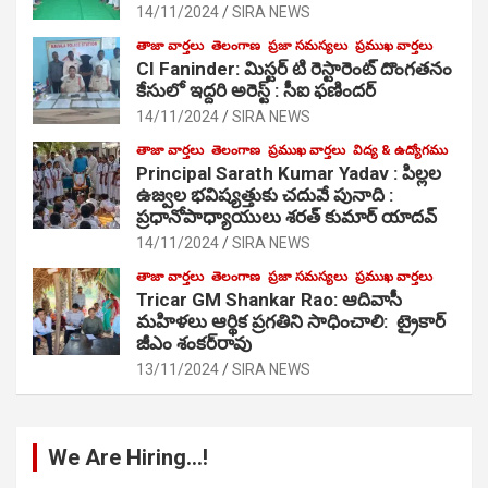
14/11/2024
SIRA NEWS
తాజా వార్తలు
తెలంగాణ
ప్రజా సమస్యలు
ప్రముఖ వార్తలు
CI Faninder: మిస్టర్ టి రెస్టారెంట్ దొంగతనం
కేసులో ఇద్దరి అరెస్ట్ : సీఐ ఫణిందర్
14/11/2024
SIRA NEWS
తాజా వార్తలు
తెలంగాణ
ప్రముఖ వార్తలు
విద్య & ఉద్యోగము
Principal Sarath Kumar Yadav : పిల్లల
ఉజ్వల భవిష్యత్తుకు చదువే పునాది :
ప్రధానోపాధ్యాయులు శరత్ కుమార్ యాదవ్
14/11/2024
SIRA NEWS
తాజా వార్తలు
తెలంగాణ
ప్రజా సమస్యలు
ప్రముఖ వార్తలు
Tricar GM Shankar Rao: ఆదివాసీ
మహిళలు ఆర్థిక ప్రగతిని సాధించాలి: ట్రైకార్
జీఎం శంకర్‌రావు
13/11/2024
SIRA NEWS
We Are Hiring…!