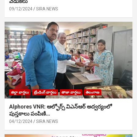
వేడుక‌లు
09/12/2024
SIRA NEWS
జిల్లా వార్తలు
ట్రేండింగ్ వార్తలు
తాజా వార్తలు
తెలంగాణ
Alphores VNR: ఆల్ఫోర్స్ విఎన్ఆర్ అద్వర్యంలో
పుస్తకాలు పంపిణి…
04/12/2024
SIRA NEWS