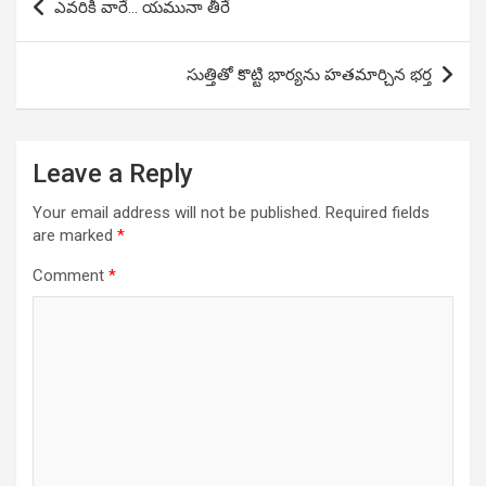
ఎవరికి వారే… యమునా తీరే
navigation
సుత్తితో కొట్టి భార్యను హతమార్చిన భర్త
Leave a Reply
Your email address will not be published.
Required fields
are marked
*
Comment
*