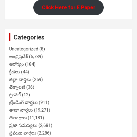
Click Here for E Paper
Categories
Uncategorized
(8)
ఆంధ్రప్రదేశ్
(5,789)
ఆరోగ్యం
(184)
క్రీడలు
(44)
జిల్లా వార్తలు
(259)
టెక్నాలజీ
(36)
ట్రావెల్
(12)
ట్రేండింగ్ వార్తలు
(911)
తాజా వార్తలు
(19,271)
తెలంగాణ
(11,181)
ప్రజా సమస్యలు
(2,681)
ప్రముఖ వార్తలు
(2,286)