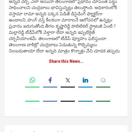
అన్నదే చర్చ. ఎలా అయినా తెలంగాణలో ప్రభావం చూపేంత పట్టు
సాధించాలని చంద్రబాబు భావిస్తున్నట్లు తెలుస్తోంది. అధికారంలోకి
వస్తామా రామా అన్నది పక్కన పెడితే డిసైడింగ్‌ ఫ్యాక్టర్‌గా
ఉండాలని..హంగ్‌ వస్తే కీలకంగా మారాలనే ఆలోచనలో ఉన్నట్లు
ప్రచారం జరుగుతోంది.తీగల కృష్ణారెడ్డి పొలిటికల్‌ స్ట్రాటజీ ఏంటి.?
మల్లారెడ్డి టీడీపీలోకి వెళ్తారా లేదా అన్నది ఇప్పటికైతే
చర్చనీయాంశమే. తెలంగాణలో టీడీపీ వ్యూహం ఫలిస్తుందా..
తెలంగాణ వాకిట్లో చంద్రబాబు పెడుతున్న గొబ్బెమ్మలు
నిలబడుతాయా లేదా అన్నది మాత్రం కొన్నాళ్లు వేచి చూడక తప్పదు.
Share this News…
Post