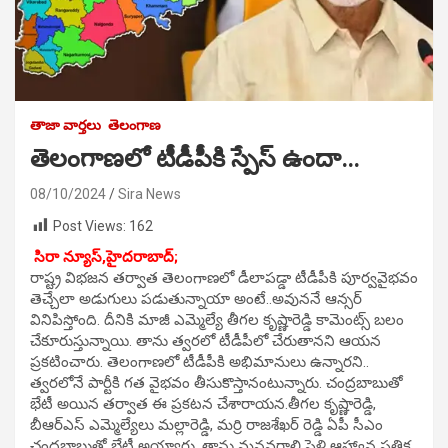
తాజా వార్తలు
తెలంగాణ
తెలంగాణలో టీడీపీకి స్పేస్ ఉందా…
08/10/2024
Sira News
Post Views:
162
సిరా న్యూస్,హైదరాబాద్;
రాష్ట్ర విభజన తర్వాత తెలంగాణలో డీలాపడ్డా టీడీపీకి పూర్వవైభవం
తెచ్చేలా అడుగులు పడుతున్నాయా అంటే..అవుననే ఆన్సర్
వినిపిస్తోంది. దీనికి మాజీ ఎమ్మెల్యే తీగల కృష్ణారెడ్డి కామెంట్స్‌ బలం
చేకూరుస్తున్నాయి. తాను త్వరలో టీడీపీలో చేరుతానని ఆయన
ప్రకటించారు. తెలంగాణలో టీడీపీకి అభిమానులు ఉన్నారని..
త్వరలోనే పార్టీకి గత వైభవం తీసుకొస్తానంటున్నారు. చంద్రబాబుతో
భేటీ అయిన తర్వాత ఈ ప్రకటన చేశారాయన.తీగల కృష్ణారెడ్డి,
బీఆర్ఎస్ ఎమ్మెల్యేలు మల్లారెడ్డి, మర్రి రాజశేఖర్ రెడ్డి ఏపీ సీఎం
చంద్రబాబుతో భేటీ అయ్యారు. తాను మనవరాలి పెళ్లి ఆహ్వాన పత్రిక