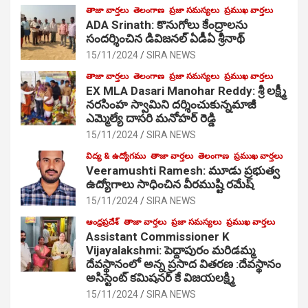
తాజా వార్తలు
తెలంగాణ
ప్రజా సమస్యలు
ప్రముఖ వార్తలు
ADA Srinath: కొనుగోలు కేంద్రాల‌ను
సంద‌ర్శించిన డివిజనల్ ఏడీఏ శ్రీనాథ్
15/11/2024
SIRA NEWS
తాజా వార్తలు
తెలంగాణ
ప్రజా సమస్యలు
ప్రముఖ వార్తలు
EX MLA Dasari Manohar Reddy: శ్రీ లక్ష్మీ
నరసింహ స్వామిని దర్శించుకున్నమాజీ
ఎమ్మెల్యే దాసరి మనోహర్ రెడ్డి
15/11/2024
SIRA NEWS
విద్య & ఉద్యోగము
తాజా వార్తలు
తెలంగాణ
ప్రముఖ వార్తలు
Veeramushti Ramesh: మూడు ప్రభుత్వ
ఉద్యోగాలు సాధించిన వీరముష్టి రమేష్
15/11/2024
SIRA NEWS
ఆంధ్రప్రదేశ్
తాజా వార్తలు
ప్రజా సమస్యలు
ప్రముఖ వార్తలు
Assistant Commissioner K
Vijayalakshmi: పెద్దాపురం మరిడమ్మ
దేవస్థానంలో అన్న ప్రసాద వితరణ :దేవస్థానం
అసిస్టెంట్ కమిషనర్ కే విజయలక్ష్మి
15/11/2024
SIRA NEWS