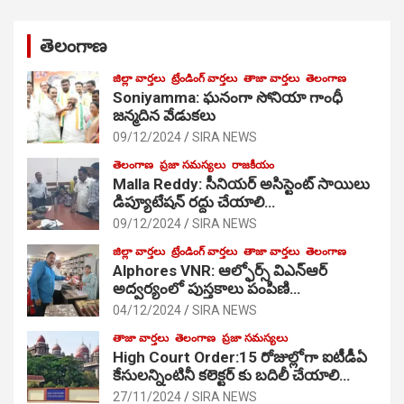
తెలంగాణ
జిల్లా వార్తలు
ట్రేండింగ్ వార్తలు
తాజా వార్తలు
తెలంగాణ
Soniyamma: ఘ‌నంగా సోనియా గాంధీ
జ‌న్మ‌దిన వేడుక‌లు
09/12/2024
SIRA NEWS
తెలంగాణ
ప్రజా సమస్యలు
రాజకీయం
Malla Reddy: సీనియర్ అసిస్టెంట్ సాయిలు
డిప్యూటేషన్ రద్దు చేయాలి…
09/12/2024
SIRA NEWS
జిల్లా వార్తలు
ట్రేండింగ్ వార్తలు
తాజా వార్తలు
తెలంగాణ
Alphores VNR: ఆల్ఫోర్స్ విఎన్ఆర్
అద్వర్యంలో పుస్తకాలు పంపిణి…
04/12/2024
SIRA NEWS
తాజా వార్తలు
తెలంగాణ
ప్రజా సమస్యలు
High Court Order:15 రోజుల్లోగా ఐటీడీఏ
కేసులన్నింటినీ కలెక్టర్ కు బదిలీ చేయాలి…
27/11/2024
SIRA NEWS