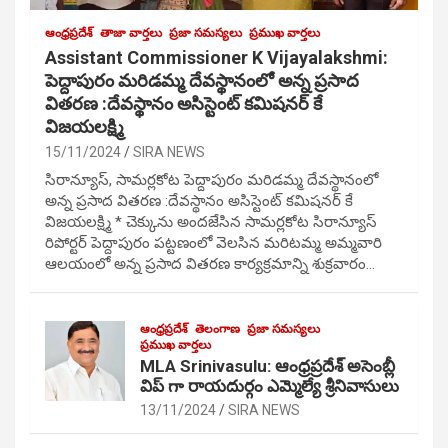
ఆంధ్రప్రదేశ్
తాజా వార్తలు
ప్రజా సమస్యలు
ప్రముఖ వార్తలు
Assistant Commissioner K Vijayalakshmi:
పెద్దాపురం మరిడమ్మ దేవస్థానంలో అన్న ప్రసాద
వితరణ :దేవస్థానం అసిస్టెంట్ కమిషనర్ కే
విజయలక్ష్మి
15/11/2024
SIRA NEWS
సిరాన్యూస్, సామర్లకోట పెద్దాపురం మరిడమ్మ దేవస్థానంలో
అన్న ప్రసాద వితరణ :దేవస్థానం అసిస్టెంట్ కమిషనర్ కే
విజయలక్ష్మి * చెక్కును అందజేసిన సామర్లకోట సిరాన్యూస్
రిపోర్టర్ పెద్దాపురం పట్టణంలో వెలసిన మరిటమ్మ అమ్మవారి
ఆలయంలో అన్న ప్రసాద వితరణ కార్యక్రమాన్ని శుక్రవారం…
ఆంధ్రప్రదేశ్
తెలంగాణ
ప్రజా సమస్యలు
ప్రముఖ వార్తలు
MLA Srinivasulu: ఆంధ్రప్రదేశ్ అసెంబ్లీ
విప్ గా రాయదుర్గం ఎమ్మెల్యే శ్రీనివాసులు
13/11/2024
SIRA NEWS