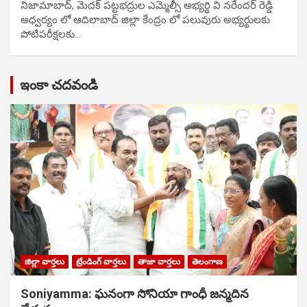
నిజామాబాద్, మెదక్ పట్టభద్రుల ఎమ్మెల్సీ అభ్యర్థి వి నరేందర్ రెడ్డి
అధ్వర్యం లో ఆదిలాబాద్ జిల్లా కేంద్రం లో పలువురు అభ్యర్థులకు
పోటిప‌రీక్ష‌ల‌కు…
ఇంకా చదవండి
జిల్లా వార్తలు
ట్రేండింగ్ వార్తలు
తాజా వార్తలు
తెలంగాణ
Soniyamma: ఘ‌నంగా సోనియా గాంధీ జ‌న్మ‌దిన