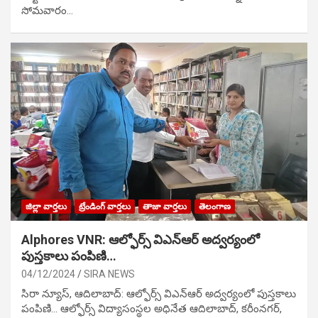
సోమవారం…
జిల్లా వార్తలు
ట్రేండింగ్ వార్తలు
తాజా వార్తలు
తెలంగాణ
Alphores VNR: ఆల్ఫోర్స్ విఎన్ఆర్ అద్వర్యంలో
పుస్తకాలు పంపిణి…
04/12/2024
SIRA NEWS
సిరా న్యూస్, ఆదిలాబాద్: ఆల్ఫోర్స్ విఎన్ఆర్ అద్వర్యంలో పుస్తకాలు
పంపిణి… ఆల్ఫోర్స్ విద్యాసంస్థల అధినేత ఆదిలాబాద్, కరీంనగర్,