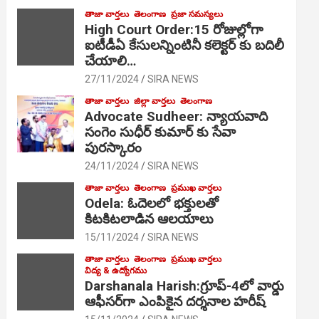
తాజా వార్తలు
తెలంగాణ
ప్రజా సమస్యలు
High Court Order:15 రోజుల్లోగా
ఐటీడీఏ కేసులన్నింటినీ కలెక్టర్ కు బదిలీ
చేయాలి…
27/11/2024
SIRA NEWS
తాజా వార్తలు
జిల్లా వార్తలు
తెలంగాణ
Advocate Sudheer: న్యాయవాది
సంగెం సుధీర్ కుమార్ కు సేవా
పురస్కారం
24/11/2024
SIRA NEWS
తాజా వార్తలు
తెలంగాణ
ప్రముఖ వార్తలు
Odela: ఓదెల‌లో భక్తులతో
కిటకిటలాడిన ఆల‌యాలు
15/11/2024
SIRA NEWS
తాజా వార్తలు
తెలంగాణ
ప్రముఖ వార్తలు
విద్య & ఉద్యోగము
Darshanala Harish:గ్రూప్-4లో వార్డు
ఆఫీసర్‌గా ఎంపికైన దర్శనాల హరీష్