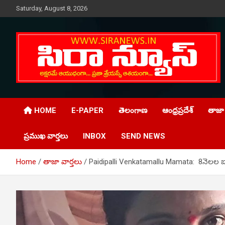
Skip
Saturday, August 8, 2026
to
content
Telugu Online News Daily
SIRA NEWS
HOME
E-PAPER
తెలంగాణ
ఆంధ్రప్రదేశ్
తాజా 
ప్రముఖ వార్తలు
INBOX
SEND NEWS
Home
తాజా వార్తలు
Paidipalli Venkatamallu Mamata: 8నెలల బాలు