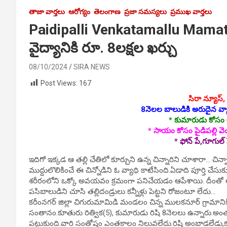
తాజా వార్తలు
ఆరోగ్యం
తెలంగాణ
ప్రజా సమస్యలు
ప్రముఖ వార్తలు
Paidipalli Venkatamallu Mamata
వైద్యానికి రూ. 8లక్షల ఖర్చు
08/10/2024
SIRA NEWS
Post Views:
167
సిరా న్యూస్
8నెలల బాలుడికి అరుదైన వ్య
* కుమారుడు కోసం అ
* సాయం కోసం పైడిపల్లి 
* ఫోన్ పే,గూగు
ఇదిగో ఇక్కడ ఆ తల్లి చేతిలో కూర్చుని ఉన్న చిన్నారిని చూశారా… చిన్న
ముద్దులొలికించే ఈ చిన్నోడిని ఓ వ్యాధి కాటేసింది.ఏడాది పూర్త
శరీరంలోని ఒక్కో అవయవం క్రమంగా పనిచేయడం ఆపేశాయి. దీంతో ఆ
పసిబాలుడిని చూసి తల్లిదండ్రులు కన్నీళ్లు పెట్టని రోజంటూ లేదు…
కరీంనగర్ జిల్లా చిగురుమామిడి మండలం చిన్న ములకనూర్ గ్రామాని
సంతానం.కూతురు రిత్విక(5), కుమారుడు రిషి 8నెలలు ఉన్నారు.అ
పట్టుకుంది.వారి సంతోషం ఎంతకాలం నిలువలేదు.రిషి అంబాడలేడు,కూర్చ