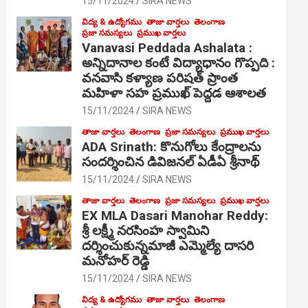
15/11/2024
SIRA NEWS
విద్య & ఉద్యోగము
తాజా వార్తలు
తెలంగాణ
ప్రజా సమస్యలు
ప్రముఖ వార్తలు
Vanavasi Peddada Ashalata :
అన్నిదానాల కంటే విద్యాధానం గొప్పది :
వనవాసి కళ్యాణ పరిషత్ ప్రాంత
మహిళా సహ ప్రముఖ్ పెద్దడ ఆశాలత
15/11/2024
SIRA NEWS
తాజా వార్తలు
తెలంగాణ
ప్రజా సమస్యలు
ప్రముఖ వార్తలు
ADA Srinath: కొనుగోలు కేంద్రాల‌ను
సంద‌ర్శించిన డివిజనల్ ఏడీఏ శ్రీనాథ్
15/11/2024
SIRA NEWS
తాజా వార్తలు
తెలంగాణ
ప్రజా సమస్యలు
ప్రముఖ వార్తలు
EX MLA Dasari Manohar Reddy:
శ్రీ లక్ష్మీ నరసింహ స్వామిని
దర్శించుకున్నమాజీ ఎమ్మెల్యే దాసరి
మనోహర్ రెడ్డి
15/11/2024
SIRA NEWS
విద్య & ఉద్యోగము
తాజా వార్తలు
తెలంగాణ