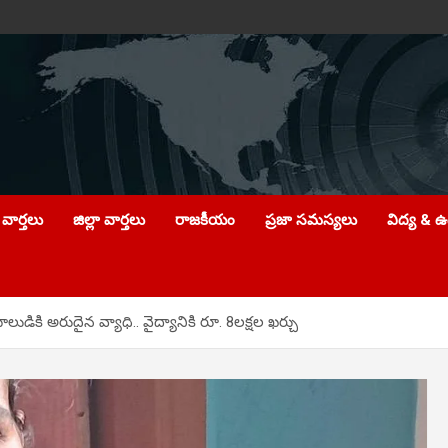
వార్తలు
జిల్లా వార్తలు
రాజకీయం
ప్రజా సమస్యలు
విద్య & 
డికి అరుదైన వ్యాధి.. వైద్యానికి రూ. 8లక్షల ఖర్చు