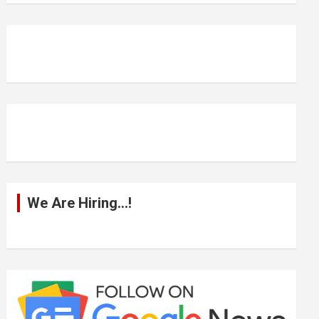
r
c
h
We Are Hiring…!