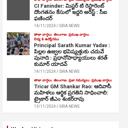
CI Faninder: మిస్టర్ టి రెస్టారెంట్
దొంగతనం కేసులో ఇద్దరి అరెస్ట్ : సీఐ
ఫణిందర్
14/11/2024
SIRA NEWS
తాజా వార్తలు
తెలంగాణ
ప్రముఖ వార్తలు
విద్య & ఉద్యోగము
Principal Sarath Kumar Yadav :
పిల్లల ఉజ్వల భవిష్యత్తుకు చదువే
పునాది : ప్రధానోపాధ్యాయులు శరత్
కుమార్ యాదవ్
14/11/2024
SIRA NEWS
తాజా వార్తలు
తెలంగాణ
ప్రజా సమస్యలు
ప్రముఖ వార్తలు
Tricar GM Shankar Rao: ఆదివాసీ
మహిళలు ఆర్థిక ప్రగతిని సాధించాలి:
ట్రైకార్ జీఎం శంకర్‌రావు
13/11/2024
SIRA NEWS