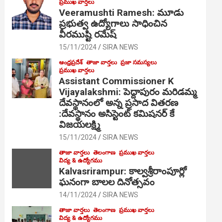
ప్రముఖ వార్తలు
Veeramushti Ramesh: మూడు
ప్రభుత్వ ఉద్యోగాలు సాధించిన
వీరముష్టి రమేష్
15/11/2024
SIRA NEWS
ఆంధ్రప్రదేశ్
తాజా వార్తలు
ప్రజా సమస్యలు
ప్రముఖ వార్తలు
Assistant Commissioner K
Vijayalakshmi: పెద్దాపురం మరిడమ్మ
దేవస్థానంలో అన్న ప్రసాద వితరణ
:దేవస్థానం అసిస్టెంట్ కమిషనర్ కే
విజయలక్ష్మి
15/11/2024
SIRA NEWS
తాజా వార్తలు
తెలంగాణ
ప్రముఖ వార్తలు
విద్య & ఉద్యోగము
Kalvasrirampur: కాల్వశ్రీరాంపూర్లో
ఘనంగా బాలల దినోత్సవం
14/11/2024
SIRA NEWS
తాజా వార్తలు
తెలంగాణ
ప్రముఖ వార్తలు
విద్య & ఉద్యోగము