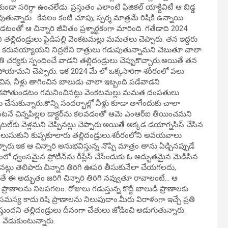
సరిగ్గా ఉంచలేడు. ప్రస్తుతం ఎలాంటి ఫిజికల్ యాక్టివిటీ ఆ బిడ్డ
ున్నారు. కేవలం కంటి చూపు, స్పర్శ మాత్రమే రిషికి ఉన్నాయి.
ంతో ఆ చిన్నారి జీవితం ప్రశ్నార్థకంగా మారింది. గతేడాది 2024
ి తల్లిదండ్రులు పైడిపల్లి వెంకటమల్లు మమతలు చెప్పారు. తన ఇద్దరు
లు కరువయ్యాయని నిద్రలేని రాత్రులు గడుపుతున్నామని చెబుతూ చాలా
ి చర్యకు స్పందించే వాడని తల్లిదండ్రులు చెప్పుకొచ్చారు.అయితే తన
పోయామని చెప్పారు. ఇక 2024 మే లో ఒక్కసారిగా శరీరంలో పలు
చిన, నీళ్లు తాగించిన బాలుడు చాలా ఇబ్బంది పడేవాడని
 పెట్టలేకపోతుండటం గమనించినట్లు వెంకటమల్లు మమత దంపతులు
ేసుకున్నారు.కొన్ని సందర్భాల్లో నీళ్లు కూడా తాగేందుకు చాలా
ంటనే చిన్నపిల్లల డాక్టర్‌ను కలవడంతో ఆమె ఎంఆర్‌ఐ తీయించమని
స్పిటల్‌కు వెళ్లమని చెప్పినట్లు చెప్పారు.అయితే అక్కడ డయాగ్నసిస్ చేసిన
లుసుకుని కుప్పకూలారు తల్లిదండ్రులు.శరీరంలోని అవయవాలు
పారు.ఇక ఆ చిన్నారి అనుభవిస్తున్న నొప్పి మాత్రం తాను ఏడ్చినప్పుడే
లో ధ్వంసమైన ప్రోటీన్‌ను రీప్లేస్ చేసేందుకు ఓ అద్భుతమైన మెడిసిన
ట్లు తెలిపారు.చిన్నారి తిరిగి ఊపరి తీసుకునేలా చేయగలదు,
ే ఈ అద్భుతం జరిగి చిన్నారి తిరిగి నవ్వుతూ రావాలంటే… ఆ
ప్రాణాలను నిలపగలం. రోజులు గడుస్తున్న కొద్దీ బాలుడి ప్రాణాలకు
సమస్య కాదు.రిషి ప్రాణాలను నిలుపుదాం.మీరు విరాళంగా ఇచ్చే ప్రతి
ుందని తల్లిదండ్రులు దీనంగా చేతులు జోడించి అడుగుతున్నారు.
 వేడుకుంటున్నారు.