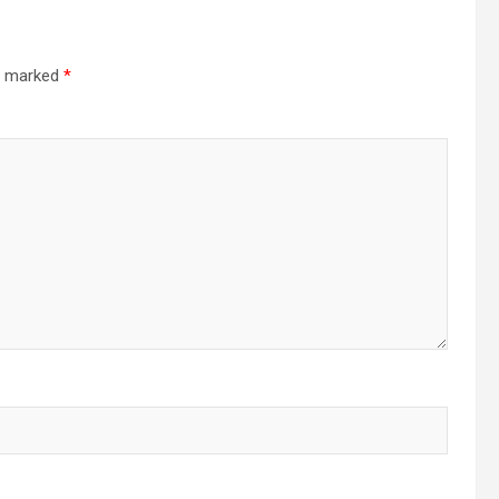
re marked
*