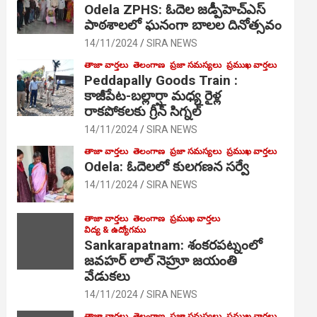
Odela ZPHS: ఓదెల జ‌డ్పీహెచ్ఎస్
పాఠ‌శాల‌లో ఘనంగా బాలల దినోత్సవం
14/11/2024
SIRA NEWS
తాజా వార్తలు
తెలంగాణ
ప్రజా సమస్యలు
ప్రముఖ వార్తలు
Peddapally Goods Train :
కాజీపేట-బల్లార్షా మధ్య రైళ్ల
రాకపోకలకు గ్రీన్ సిగ్నల్
14/11/2024
SIRA NEWS
తాజా వార్తలు
తెలంగాణ
ప్రజా సమస్యలు
ప్రముఖ వార్తలు
Odela: ఓదెలలో కులగణన సర్వే
14/11/2024
SIRA NEWS
తాజా వార్తలు
తెలంగాణ
ప్రముఖ వార్తలు
విద్య & ఉద్యోగము
Sankarapatnam: శంకరపట్నంలో
జవహర్ లాల్ నెహ్రూ జయంతి
వేడుకలు
14/11/2024
SIRA NEWS
తాజా వార్తలు
తెలంగాణ
ప్రజా సమస్యలు
ప్రముఖ వార్తలు