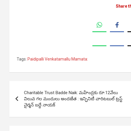
Share t
Tags:
Paidipalli Venkatamallu Mamata:
Post
Charitable Trust Badde Naik: మహేంద్రకు రూ.12వేలు
navigation
విలువ గ‌ల‌ మందులు అంద‌జేత‌ : ఇన్ఫినిటీ చారిటబుల్ ట్రస్ట్
చైర్మన్ బద్దే నాయక్