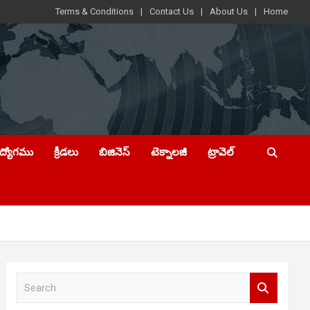
Terms & Conditions
Contact Us
About Us
Home
ఉద్యోగము
క్రీడలు
బిజినెస్
టెక్నాలజీ
ట్రావెల్
S
e
a