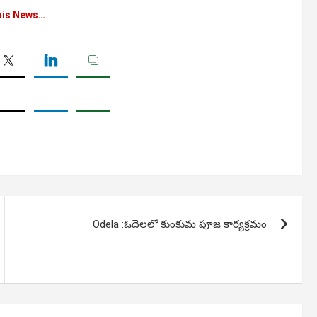
his News…
Odela :ఓదెలలో కుంకుమ పూజ కార్య‌క్ర‌మం