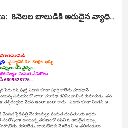
: 8నెలల బాలుడికి అరుదైన వ్యాధి..
, చిగురుమామిడి
ాధి
..
వైద్యానికి రూ. 8లక్షల ఖర్చు
ప్పులు చేసి వైద్యం..
.
వెంకటమల్లు- మమత వేడుకోలు
ల్ పే 6309528775…
ారి పేరు రిషి పుట్టి ఏడాది కూడా పూర్తి కాలేదు.చూడగానే
ి చేసుకుంటున్న సమయంలో చాలా చలాకీగా కనిపించాల్సిన కుమారుడు…తన
 తల్లిదండ్రుల వేదన అంతా ఇంతా కాదు… ఏడాది కూడా నిండని ఆ
కి చెందిన పైడిపల్లి వెంకటమల్లు మమత దంపతులకు ఇద్దరు
ంత సంతోషంగా ఉంటున్న తరుణంలో రిషిని ఓ అరుదైన జబ్బు
ోలేడు, కదలలేడు, టాయ్‌లెట్‌కు వెళ్లలేడని ఆ తల్లిదండ్రులు