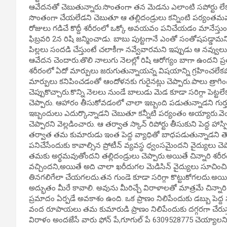
ఆవేదనతో చెబుతున్నారు.సొంతంగా తన మెడను ఎలాంటి సపోర్టు లేకుండా 
సొంతంగా చేయలేడని చెబుతూ ఆ తల్లిదండ్రులు కన్నింటి పర్యంతమవుత
రోజులు గడిచే కొద్దీ శరీరంలో ఒక్కో అవయవం పనిచేయడం మానేస్తుండట
ఫిబ్రవరి 2న రిషి జన్మించాడు. బాబు పుట్టగానే ఎంతో సంతోషపడ్డామన
పిల్లలు సందడి చేస్తుంటే చలాకీగా నవ్వేవారమని ఇప్పుడు ఆ నవ్వు
ఆవేదన చెందారు.తొలి నాలుగు నెలల్లో రిషి ఆరోగ్యం బాగా ఉందని ప్రత
శరీరంలో ఏదో మార్పులు జరుగుతున్నాయన్న విషయాన్ని గ్రహించలేక
మార్పులు కనిపించడంతో ఆందోళనకు గురైనట్లు చెప్పారు.పాలు త్రాగిం
చెప్పుకొచ్చారు.కొన్ని నెలలు నుండే బాలుడు మెడ కూడా సరిగ్గా
చెప్పారు. ఆహారం తీసుకోవడంలో చాలా ఇబ్బంది పడుతున్నాడని గుర్తు చ
ఇబ్బందులు ఎదుర్కొన్నాడని చెబుతూ కన్నీటి పర్యంతం అయ్యారు.వె
చెప్పారని వెల్లడించారు. ఆ తర్వాత స్కాన్ రిపోర్టు తీసుకుని పెద్ద హా
తర్వాత తమ కుమారుడు ఇంత పెద్ద వ్యాధితో బాధపడుతున్నాడని తె
పనిచేసేందుకు కావాల్సిన ప్రోటీన్ వ్యవస్థ ధ్వంసమైందని వైద్యులు చెప్
తమకు అర్థమవుతోందని తల్లిదండ్రులు చెప్పారు.అయితే చిన్నారి శరీరం
వచ్చిందని,అయితే అది చాలా ఖరీదుగల మెడిసిన్ వైద్యులు సూచించిన
తినగలిగేలా చేయగలదు.తన గుండె కూడా సరిగ్గా కొట్టుకోగలదు.అయిత
అద్భుతం మీరే కావాలి. అవును మీరిచ్చే విరాళాలతో మాత్రమే చిన్నారి 
ప్రమాదం ఏర్పడే అవకాశం ఉంది. ఒక ప్రాణం నిలిపేందుకు డబ్బు పెద్ద 
వంద రూపాయలు తమ కుమారుడి ప్రాణం నిలిపేందుకు దగ్గరగా చేరుస్త
విరాళం అందజేసే వారు ఫోన్ పే,గూగుల్ పే 6309528775 చెయ్యాలని