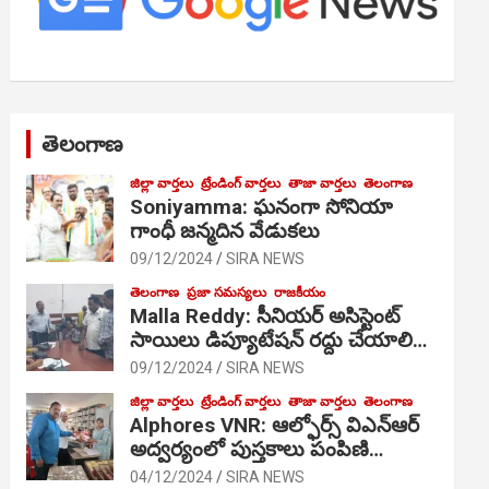
తెలంగాణ
జిల్లా వార్తలు
ట్రేండింగ్ వార్తలు
తాజా వార్తలు
తెలంగాణ
Soniyamma: ఘ‌నంగా సోనియా
గాంధీ జ‌న్మ‌దిన వేడుక‌లు
09/12/2024
SIRA NEWS
తెలంగాణ
ప్రజా సమస్యలు
రాజకీయం
Malla Reddy: సీనియర్ అసిస్టెంట్
సాయిలు డిప్యూటేషన్ రద్దు చేయాలి…
09/12/2024
SIRA NEWS
జిల్లా వార్తలు
ట్రేండింగ్ వార్తలు
తాజా వార్తలు
తెలంగాణ
Alphores VNR: ఆల్ఫోర్స్ విఎన్ఆర్
అద్వర్యంలో పుస్తకాలు పంపిణి…
04/12/2024
SIRA NEWS